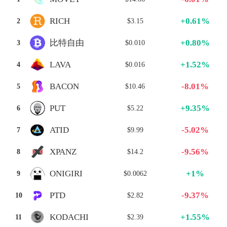
+0.61%
RICH
2
$3.15
+0.80%
比特自由
3
$0.010
+1.52%
LAVA
4
$0.016
-8.01%
BACON
5
$10.46
+9.35%
PUT
6
$5.22
-5.02%
ATID
7
$9.99
-9.56%
XPANZ
8
$14.2
+1%
ONIGIRI
9
$0.0062
-9.37%
PTD
10
$2.82
+1.55%
KODACHI
11
$2.39