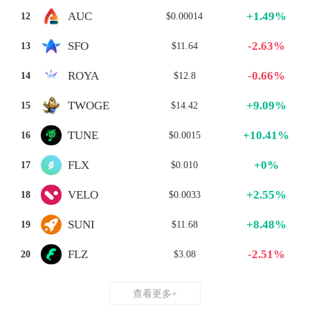
+1.49%
AUC
12
$0.00014
-2.63%
SFO
13
$11.64
-0.66%
ROYA
14
$12.8
+9.09%
TWOGE
15
$14.42
+10.41%
TUNE
16
$0.0015
+0%
FLX
17
$0.010
+2.55%
VELO
18
$0.0033
+8.48%
SUNI
19
$11.68
-2.51%
FLZ
20
$3.08
查看更多+