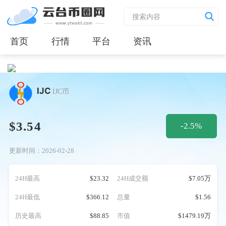
首页
行情
平台
资讯
IJC
IJC币
$3.54
-2.5%
更新时间：2026-02-28
24H最高
$23.32
24H成交额
$7.05万
24H最低
$366.12
总量
$1.56
历史最高
$88.85
市值
$1479.19万