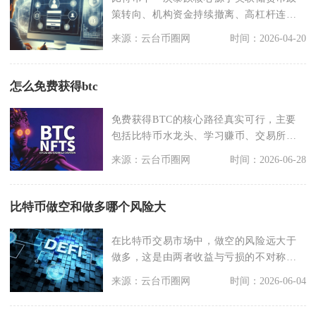
策转向、机构资金持续撤离、高杠杆连环
爆仓、全球监管协同
来源：云台币圈网
时间：2026-04-20
怎么免费获得btc
免费获得BTC的核心路径真实可行，主要
包括比特币水龙头、学习赚币、交易所活
动、空投与任务平
来源：云台币圈网
时间：2026-06-28
比特币做空和做多哪个风险大
在比特币交易市场中，做空的风险远大于
做多，这是由两者收益与亏损的不对称结
构、市场运行规律以
来源：云台币圈网
时间：2026-06-04