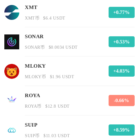
XMT
+0.77%
XMT币
$6.4 USDT
SONAR
+0.53%
SONAR币
$0.0034 USDT
MLOKY
+4.03%
MLOKY币
$1.96 USDT
ROYA
-0.66%
ROYA币
$12.8 USDT
SUIP
+8.59%
SUIP币
$11.03 USDT