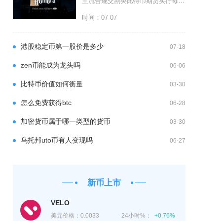
主流合规交割类比特币期货实行每日结算制度，永续比特币期货无每日盈亏结算规则，依靠定期资金费
时间：07-07
港股稳定币第一股价是多少
07-18
zen币能成为龙头吗
06-06
比特币价值如何衡量
03-30
怎么免费获得btc
06-28
加密货币属于哪一类型的货币
03-30
乌托邦uto币有人变现吗
06-27
新币上市
VELO
美元价格：
0.0033
24小时%：
+0.76%