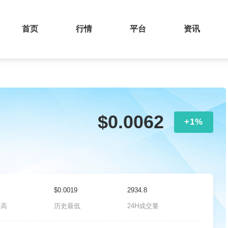
首页
行情
平台
资讯
$0.0062
+1%
$0.0019
2934.8
最高
历史最低
24H成交量