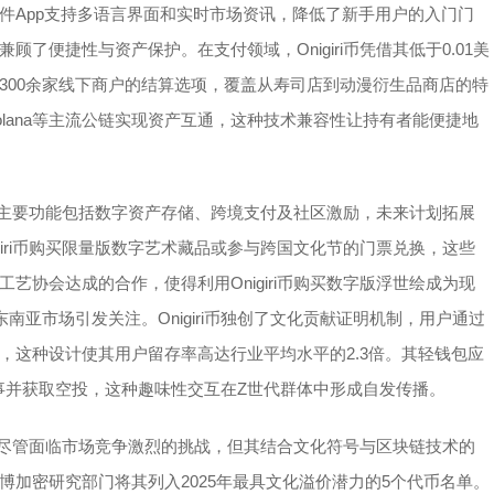
件App支持多语言界面和实时市场资讯，降低了新手用户的入门门
了便捷性与资产保护。在支付领域，Onigiri币凭借其低于0.01美
300余家线下商户的结算选项，覆盖从寿司店到动漫衍生品商店的特
lana等主流公链实现资产互通，这种技术兼容性让持有者能便捷地
目前其主要功能包括数字资产存储、跨境支付及社区激励，未来计划拓展
iri币购买限量版数字艺术藏品或参与跨国文化节的门票兑换，这些
协会达成的合作，使得利用Onigiri币购买数字版浮世绘成为现
亚市场引发关注。Onigiri币独创了文化贡献证明机制，用户通过
，这种设计使其用户留存率高达行业平均水平的2.3倍。其轻钱包应
事并获取空投，这种趣味性交互在Z世代群体中形成自发传播。
空间。尽管面临市场竞争激烈的挑战，但其结合文化符号与区块链技术的
加密研究部门将其列入2025年最具文化溢价潜力的5个代币名单。