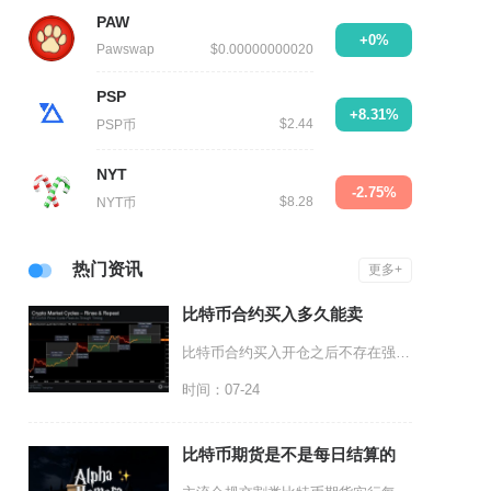
PAW
+0%
Pawswap
$0.00000000020
PSP
+8.31%
$2.44
PSP币
NYT
-2.75%
$8.28
NYT币
热门资讯
更多+
比特币合约买入多久能卖
比特币合约买入开仓之后不存在强制锁仓冷却时间，无论永续合约还是交割合约，成交完成即可立刻平
时间：07-24
比特币期货是不是每日结算的