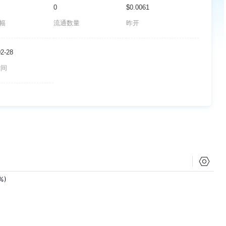
0
$0.0061
波幅
流通数量
昨开
02-28
时间