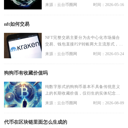
流更常用
来源：云台币圈网
时间：2026-05-16
nft如何交易
NFT完整交易主要分为去中心化市场撮合
交易、钱包直接P2P转账两大主流形式，整
套流程需要W
来源：云台币圈网
时间：2026-03-24
狗狗币有收藏价值吗
纯数字形式的狗狗币基本不具备传统意义
上的长期收藏价值，仅衍生的实体纪念摆
件拥有小众情怀收藏
来源：云台币圈网
时间：2026-08-09
代币在区块链里面怎么生成的