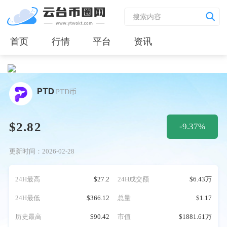
首页
行情
平台
资讯
PTD
PTD币
$2.82
-9.37%
更新时间：2026-02-28
24H最高
$27.2
24H成交额
$6.43万
24H最低
$366.12
总量
$1.17
历史最高
$90.42
市值
$1881.61万