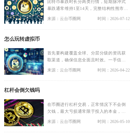
比特币暴跌时长分两类行情，短期脉冲式
暴跌通常维持1至14天，完整结构性熊市暴
跌周期普遍在2
来源：云台币圈网
时间：2026-07-12
怎么玩转虚拟币
首先要构建覆盖全球、分层分级的资讯获
取渠道，确保信息全面且时效。一手信源
优先锁定项目方官网
来源：云台币圈网
时间：2026-04-22
杠杆会倒欠钱吗
在币圈进行杠杆交易，正常情况下不会倒
欠钱，最大亏损通常限于投入的本金，但
在极端行情下存在穿
来源：云台币圈网
时间：2026-05-10