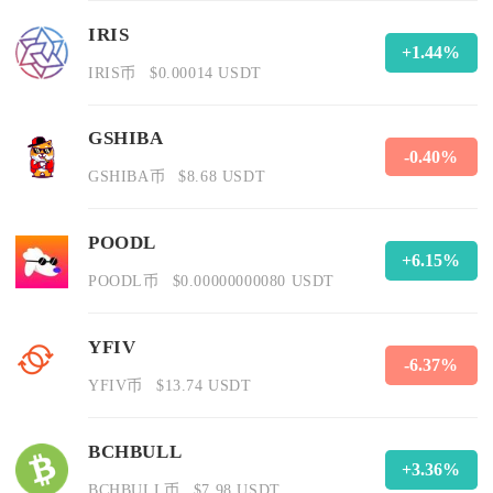
IRIS
+1.44%
IRIS币
$0.00014 USDT
GSHIBA
-0.40%
GSHIBA币
$8.68 USDT
POODL
+6.15%
POODL币
$0.00000000080 USDT
YFIV
-6.37%
YFIV币
$13.74 USDT
BCHBULL
+3.36%
BCHBULL币
$7.98 USDT