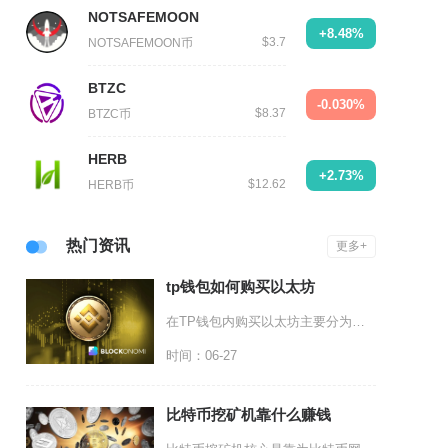
NOTSAFEMOON
+8.48%
$3.7
NOTSAFEMOON币
BTZC
-0.030%
$8.37
BTZC币
HERB
+2.73%
$12.62
HERB币
热门资讯
更多+
tp钱包如何购买以太坊
在TP钱包内购买以太坊主要分为法币直购、USDT闪兑兑换两种主流落地方式，新手优先选用内置
时间：06-27
比特币挖矿机靠什么赚钱