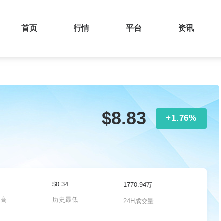
首页
行情
平台
资讯
$8.83
+1.76%
8
$0.34
1770.94万
最高
历史最低
24H成交量