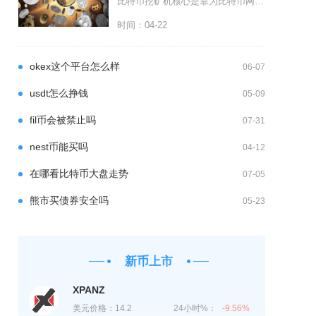
比特币挖矿机核心是靠为比特币网络提供算力完成交易验证与区块打包，获取系统发放的区块奖励与用
时间：04-22
okex这个平台怎么样
06-07
usdt怎么挣钱
05-09
fil币会被禁止吗
07-31
nest币能买吗
04-12
在哪看比特币大盘走势
07-05
熊市买债券安全吗
05-23
新币上市
XPANZ
美元价格：
14.2
24小时%：
-9.56%