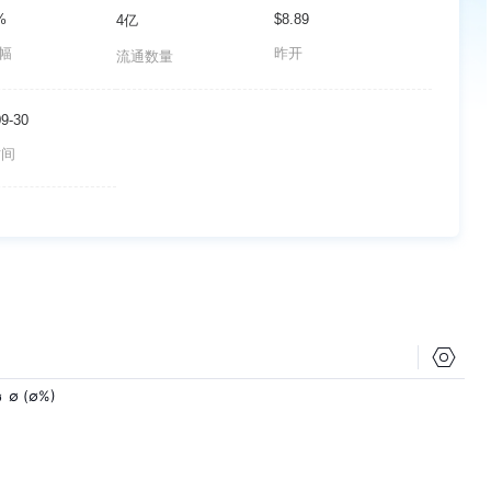
%
$8.89
4亿
波幅
昨开
流通数量
09-30
时间