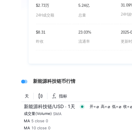
31.09
$2.73万
5.24亿
24H
24H成交额
总量
$8.31
23.03%
2025-
昨收
流通率
更新
新能源科技链币行情