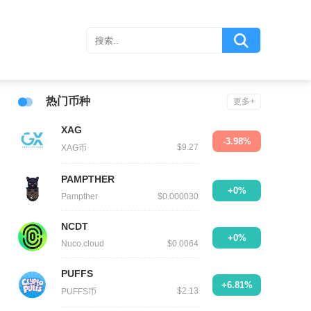
热门币种
更多+
XAG
-3.98%
$9.27
XAG币
PAMPTHER
+0%
Pampther
$0.000030
NCDT
+0%
Nuco.cloud
$0.0064
PUFFS
+6.81%
$2.13
PUFFS币