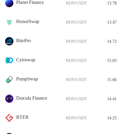
Planet Finance
HON/USDT
13.78
HonorSwap
HON/USDT
13.47
BitoPro
HON/USDT
14.72
Cytoswap
HON/USDT
15.03
PumpSwap
HON/USDT
15.66
Dracula Finance
HON/USDT
14.41
BTER
HON/USDT
14.25