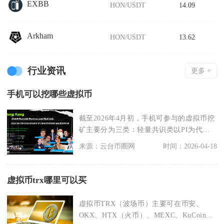
EXBB
HON/USDT
14.09
Arkham
HON/USDT
13.62
行业资讯
更多 +
手机可以挖哪些虚拟币
截至2026年4月初，手机可参与的虚拟币挖
矿主要分为三类：轻量共识类以PI为代
表，CPU友
来源：云台币圈网
时间：2026-04-18
虚拟币trx哪里可以买
虚拟币TRX（波场币）主要可在币安、
OKX、HTX（火币）、MEXC、KuCoin等