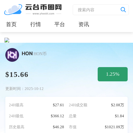
首页
行情
平台
资讯
HON
HON币
$15.66
1.25%
更新时间：2025-10-12
24H最高
$27.61
24H成交额
$2.08万
24H最低
$366.12
总量
$1.84
历史最高
$46.28
市值
$1021.09万