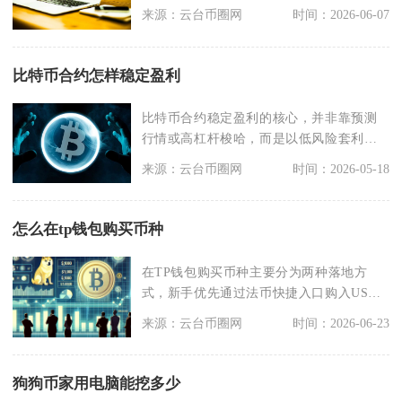
主流中
来源：云台币圈网
时间：2026-06-07
比特币合约怎样稳定盈利
比特币合约稳定盈利的核心，并非靠预测
行情或高杠杆梭哈，而是以低风险套利为
基础、严风控为骨架
来源：云台币圈网
时间：2026-05-18
怎么在tp钱包购买币种
在TP钱包购买币种主要分为两种落地方
式，新手优先通过法币快捷入口购入USDT
等稳定币，再借
来源：云台币圈网
时间：2026-06-23
狗狗币家用电脑能挖多少