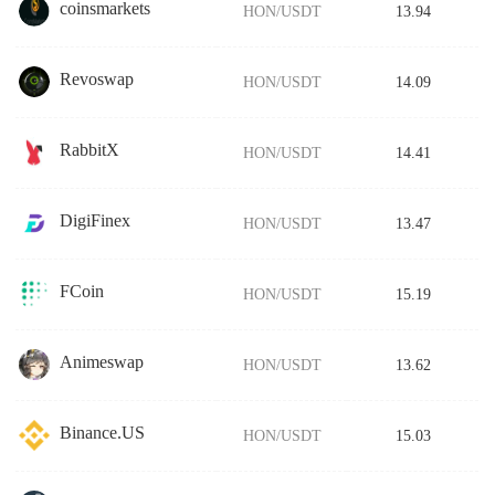
coinsmarkets
HON/USDT
13.94
Revoswap
HON/USDT
14.09
RabbitX
HON/USDT
14.41
DigiFinex
HON/USDT
13.47
FCoin
HON/USDT
15.19
Animeswap
HON/USDT
13.62
Binance.US
HON/USDT
15.03