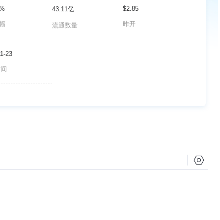
8%
$2.85
43.11亿
波幅
昨开
流通数量
1-23
时间