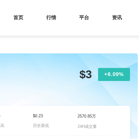
首页
行情
平台
资讯
$3
+6.09%
3
$0.23
2570.85万
最高
历史最低
24H成交量