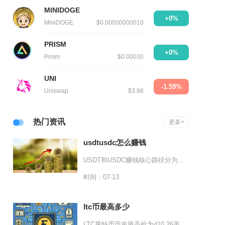
MINIDOGE
+0%
MiniDOGE
$0.00000000010
PRISM
+0%
Prism
$0.00030
UNI
-1.59%
Uniswap
$3.98
热门资讯
更多+
usdtusdc怎么赚钱
USDT和USDC赚钱核心路径分为四类：CEX/DEX稳定币价差搬砖、脱锚事件波段套利、借
时间：07-13
ltc币最高多少
LTC莱特币历史最高价为410.26美元，折合人民币约2793元，价格峰值落地时间在202