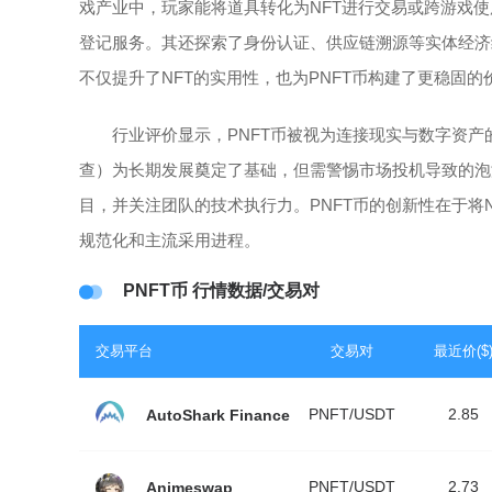
戏产业中，玩家能将道具转化为NFT进行交易或跨游戏使用；虚
登记服务。其还探索了身份认证、供应链溯源等实体经济
不仅提升了NFT的实用性，也为PNFT币构建了更稳固的
行业评价显示，PNFT币被视为连接现实与数字资
查）为长期发展奠定了基础，但需警惕市场投机导致的泡
目，并关注团队的技术执行力。PNFT币的创新性在于将
规范化和主流采用进程。
PNFT币 行情数据/交易对
交易平台
交易对
最近价($
PNFT/USDT
2.85
AutoShark Finance
PNFT/USDT
2.73
Animeswap