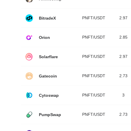
PNFT/USDT
2.97
BitradeX
PNFT/USDT
2.85
Orion
PNFT/USDT
2.97
Solarflare
PNFT/USDT
2.73
Gatecoin
PNFT/USDT
3
Cytoswap
PNFT/USDT
2.73
PumpSwap