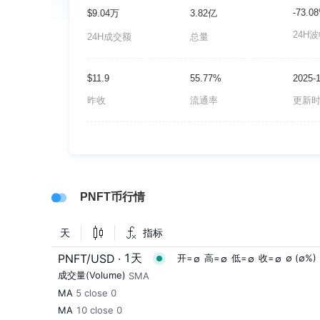
-73.0
$9.04万
3.82亿
24H
24H成交额
总量
$11.9
55.77%
2025-1
昨收
流通率
更新
PNFT币行情