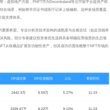
拟地产方面，PNFT币为Decentraland等元宇宙平台提供产权
结合场景，例如将学历证书或医疗记录上链确权。这种多场景覆盖
价值支撑体系。
产的重要桥梁。专业分析其技术架构的成熟度与合规尝试（如反洗钱审
沫风险。部分专家建议投资者优先选择具备明确应用场景的生态项
NFT从收藏品扩展至功能性资产，但其成功仍需依赖整个NFT市场的
)
24H成交量
24H交易额($)
占比
更新时间
2442.3万
8.59万
5.27%
11-23
2339.47万
8.23万
9.12%
11-23