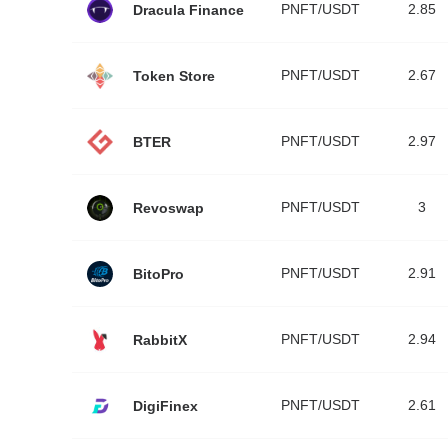
PNFT/USDT
2.85
Dracula Finance
PNFT/USDT
2.67
Token Store
PNFT/USDT
2.97
BTER
PNFT/USDT
3
Revoswap
PNFT/USDT
2.91
BitoPro
PNFT/USDT
2.94
RabbitX
PNFT/USDT
2.61
DigiFinex