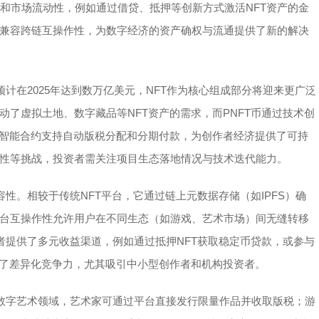
实用性和市场流动性，例如通过借贷、抵押等创新方式激活NFT资产的金
兼容跨链互操作性，为数字经济的资产确权与流通提供了新的解决
预计在2025年达到数万亿美元，NFT作为核心组成部分将迎来更广泛
了虚拟土地、数字藏品等NFT资产的需求，而PNFT币通过技术创
其智能合约支持自动版税分配和分期付款，为创作者经济提供了可持
性等挑战，投资者需关注项目生态落地情况与技术迭代能力。
容性。相较于传统NFT平台，它通过链上元数据存储（如IPFS）确
台互操作性允许用户在不同生态（如游戏、艺术市场）间无缝转移
者提供了多元收益渠道，例如通过抵押NFT获取稳定币贷款，或参与
成了差异化竞争力，尤其吸引中小型创作者和机构投资者。
在数字艺术领域，艺术家可通过平台直接发行限量作品并收取版税；游