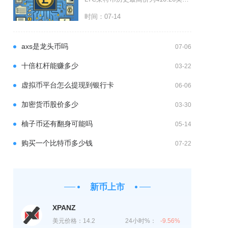
时间：07-14
axs是龙头币吗
07-06
十倍杠杆能赚多少
03-22
虚拟币平台怎么提现到银行卡
06-06
加密货币股价多少
03-30
柚子币还有翻身可能吗
05-14
购买一个比特币多少钱
07-22
新币上市
XPANZ
美元价格：
14.2
24小时%：
-9.56%