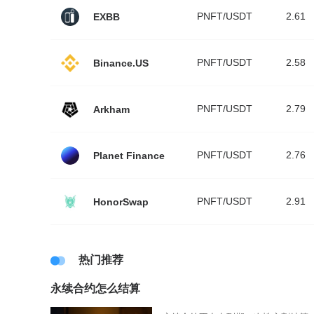
PNFT/USDT
2.61
EXBB
PNFT/USDT
2.58
Binance.US
PNFT/USDT
2.79
Arkham
PNFT/USDT
2.76
Planet Finance
PNFT/USDT
2.91
HonorSwap
热门推荐
永续合约怎么结算