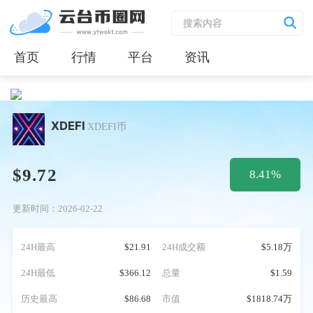
首页
行情
平台
资讯
XDEFI
XDEFI币
$9.72
8.41%
更新时间：2026-02-22
24H最高
$21.91
24H成交额
$5.18万
24H最低
$366.12
总量
$1.59
历史最高
$86.68
市值
$1818.74万