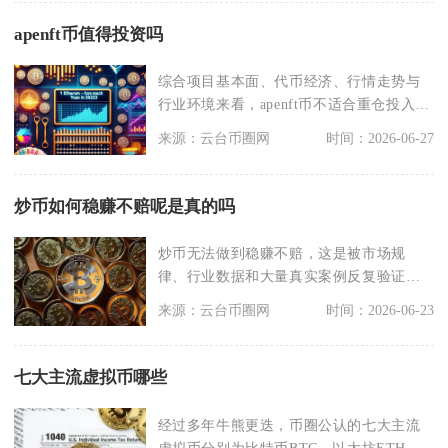
apenft币值得投资吗
综合项目基本面、代币经济、行情走势与
行业环境来看，apenft币不适合重仓投入，
仅能拿出小
来源：云台币圈网
时间：2026-06-27
炒币如何稳赚不赔呢是真的吗
炒币无法做到稳赚不赔，这是被市场规
律、行业数据和大量真实案例反复验证的
结论，所有声称“稳赚
来源：云台币圈网
时间：2026-06-23
七大主流虚拟币哪些
经过多年牛熊更迭，币圈公认的七大主流
虚拟币分别为比特币BTC、以太坊ETH、