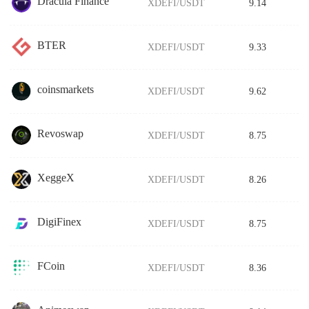
Dracula Finance
XDEFI/USDT
9.14
BTER
XDEFI/USDT
9.33
coinsmarkets
XDEFI/USDT
9.62
Revoswap
XDEFI/USDT
8.75
XeggeX
XDEFI/USDT
8.26
DigiFinex
XDEFI/USDT
8.75
FCoin
XDEFI/USDT
8.36