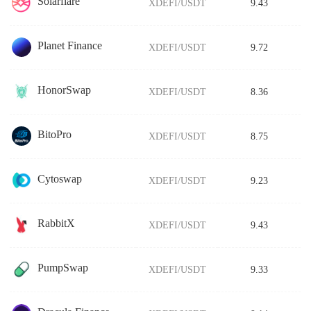
Solarflare
XDEFI/USDT
9.43
Planet Finance
XDEFI/USDT
9.72
HonorSwap
XDEFI/USDT
8.36
BitoPro
XDEFI/USDT
8.75
Cytoswap
XDEFI/USDT
9.23
RabbitX
XDEFI/USDT
9.43
PumpSwap
XDEFI/USDT
9.33