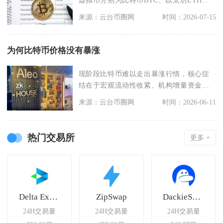
币安币BNB、
来源：云台币圈网
时间：2026-07-15
为何比特币价格没有暴涨
现阶段比特币难以走出暴涨行情，核心症
结在于宏观流动性收紧、机构增量资金退
潮、市场资金分流、
来源：云台币圈网
时间：2026-06-11
热门交易所
更多 +
Delta Exchange
ZipSwap
DackieSwap
24H交易量
24H交易量
24H交易量