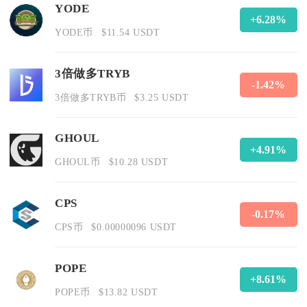
YODE
+6.28%
YODE币
$11.54 USDT
3倍做多TRYB
-1.42%
3倍做多TRYB币
$3.25 USDT
GHOUL
+4.91%
GHOUL币
$10.28 USDT
CPS
-0.17%
CPS币
$0.00000096 USDT
POPE
+8.61%
POPE币
$13.82 USDT