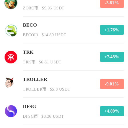
-3.81%
ZORO币
$9.96 USDT
BECO
+1.76%
BECO币
$14.89 USDT
TRK
+7.45%
TRK币
$6.81 USDT
TROLLER
-9.01%
TROLLER币
$5.8 USDT
DFSG
+4.89%
DFSG币
$8.36 USDT