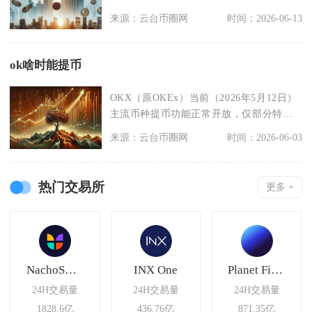
3户开户上限约束
来源：云台币圈网
时间：2026-06-13
ok啥时能提币
OKX（原OKEx）当前（2026年5月12日）
主流币种提币功能正常开放，仅部分特定
网络因
来源：云台币圈网
时间：2026-06-03
热门交易所
更多 +
NachoSwap
INX One
Planet Finance
24H交易量
24H交易量
24H交易量
1828.6亿
436.76亿
871.35亿