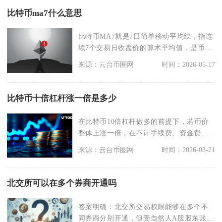
比特币ma7什么意思
比特币MA7就是7日简单移动平均线，指连
续7个交易日收盘价的算术平均值，是币圈
短线交易最常
来源：云台币圈网
时间：2026-05-17
比特币十倍杠杆涨一倍是多少
在比特币10倍杠杆做多的前提下，若币价
整体上涨一倍，在不计手续费、资金费
率、滑点与维持保证
来源：云台币圈网
时间：2026-03-21
北交所可以在多个券商开通吗
答案明确：北交所交易权限能够在多个不
同券商分别开通，但受自然人A股股东账户