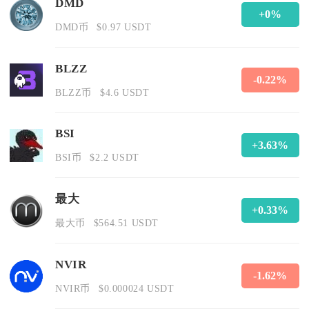
DMD
+0%
DMD币
$0.97 USDT
BLZZ
-0.22%
BLZZ币
$4.6 USDT
BSI
+3.63%
BSI币
$2.2 USDT
最大
+0.33%
最大币
$564.51 USDT
NVIR
-1.62%
NVIR币
$0.000024 USDT