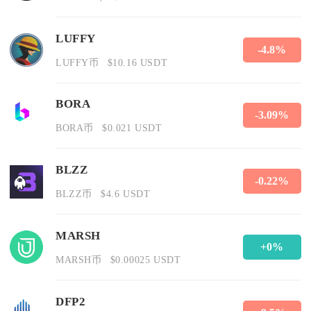
LUFFY
-4.8%
LUFFY币
$10.16 USDT
BORA
-3.09%
BORA币
$0.021 USDT
BLZZ
-0.22%
BLZZ币
$4.6 USDT
MARSH
+0%
MARSH币
$0.00025 USDT
DFP2