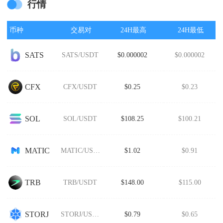
行情
币种
交易对
24H最高
24H最低
SATS
SATS/USDT
$0.000002
$0.000002
CFX
CFX/USDT
$0.25
$0.23
SOL
SOL/USDT
$108.25
$100.21
MATIC
MATIC/USDT
$1.02
$0.91
TRB
TRB/USDT
$148.00
$115.00
STORJ
STORJ/USDT
$0.79
$0.65