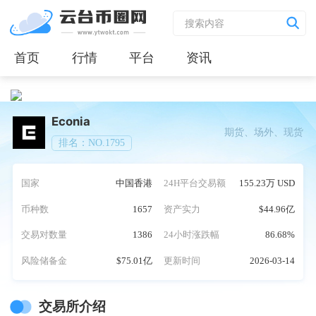
首页
行情
平台
资讯
Econia
期货、场外、现货
排名：NO.1795
国家
中国香港
24H平台交易额
155.23万 USD
币种数
1657
资产实力
$44.96亿
交易对数量
1386
24小时涨跌幅
86.68%
风险储备金
$75.01亿
更新时间
2026-03-14
交易所介绍