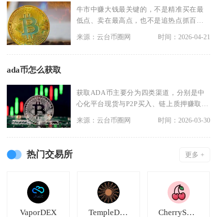
牛市中赚大钱最关键的，不是精准买在最
低点、卖在最高点，也不是追热点抓百倍
币，而是建立并严格
来源：云台币圈网
时间：2026-04-21
ada币怎么获取
获取ADA币主要分为四类渠道，分别是中
心化平台现货与P2P买入、链上质押赚取奖
励、生态任务
来源：云台币圈网
时间：2026-03-30
热门交易所
更多 +
VaporDEX
TempleDAO
CherrySwap