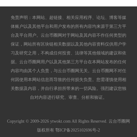
免责声明：本网站、超链接、相关应用程序、论坛、博客等媒
体账户以及其他平台和用户发布的所有内容均来源于第三方平
台及平台用户。云台币圈网对于网站及其内容不作任何类型的
保证，网站所有区块链相关数据以及其他内容资料仅供用户学
习及研究之用，不构成任何投资、法律等其他领域的建议和依
据。云台币圈网用户以及其他第三方平台在本网站发布的任何
内容均由其个人负责，与云台币圈网无关。云台币圈网不对任
何因使用本网站信息而导致的任何损失负责。您需谨慎使用相
关数据及内容，并自行承担所带来的一切风险。强烈建议您独
自对内容进行研究、审查、分析和验证。
Copyright © 2009-2026 ytwokt.com All Rights Reserved. 云台币圈网
版权所有
鄂ICP备2025102696号-2