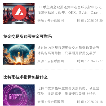
FIL币主流交易渠道集中在全球头部中心化
加密交易所，币安、OKX、Bybit、Gate、
K
来源：云台币圈网
时间：2026-03-20
黄金交易所购买黄金可靠吗
通过国内正规持牌黄金交易所选购黄金整
体具备高可靠性，只要避开冒用交易所名
号的虚假平台，无论
来源：云台币圈网
时间：2026-06-27
比特币技术指标包括什么
比特币技术指标主要分为趋势类、动量震
荡类、波动率类、量能类以及链上特色指
标，核心包括移动平
来源：云台币圈网
时间：2026-04-18