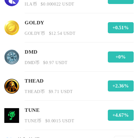
ILA币
$0.000022 USDT
GOLDY
+0.51%
GOLDY币
$12.54 USDT
DMD
+0%
DMD币
$0.97 USDT
THEAD
+2.36%
THEAD币
$9.71 USDT
TUNE
+4.67%
TUNE币
$0.0015 USDT