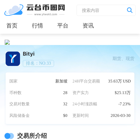
首页
行情
平台
资讯
Bityi
期货、现货
排名：NO.33
国家
新加坡
24H平台交易额
35.63万 USD
币种数
28
资产实力
$25.13万
交易对数量
32
24小时涨跌幅
-7.23%
风险储备金
$0
更新时间
2026-03-30
交易所介绍