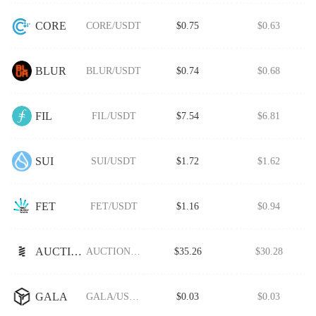
CORE
CORE/USDT
$0.75
$0.63
BLUR
BLUR/USDT
$0.74
$0.68
FIL
FIL/USDT
$7.54
$6.81
SUI
SUI/USDT
$1.72
$1.62
FET
FET/USDT
$1.16
$0.94
AUCTION
AUCTION/USDT
$35.26
$30.28
GALA
GALA/USDT
$0.03
$0.03