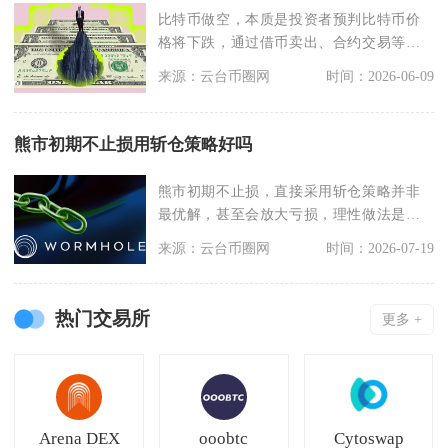
比特币做空，本质是投资者预判比特币价
格将下跌，通过借币卖出、合约交易等方
式，先在高位卖出比
来源：云台币圈网
时间：2026-06-09
熊市初期不止损用斩仓策略好吗
熊市初期不止损，直接采用斩仓策略并非
最优解，甚至会放大亏损，理性做法是先
止损控风险、再视标
来源：云台币圈网
时间：2026-07-19
热门交易所
更多 +
Arena DEX
ooobtc
Cytoswap