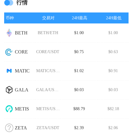
行情
币种
交易对
24H最高
24H最低
BETH
BETH/ETH
$1.00
$1.00
CORE
CORE/USDT
$0.75
$0.63
MATIC
MATIC/USDT
$1.02
$0.91
GALA
GALA/USDT
$0.03
$0.03
METIS
METIS/USDT
$88.79
$82.18
ZETA
ZETA/USDT
$2.39
$2.06