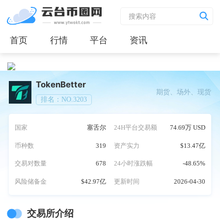
首页
行情
平台
资讯
TokenBetter
期货、场外、现货
排名：NO.3203
国家
塞舌尔
24H平台交易额
74.69万 USD
币种数
319
资产实力
$13.47亿
交易对数量
678
24小时涨跌幅
-48.65%
风险储备金
$42.97亿
更新时间
2026-04-30
交易所介绍