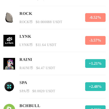
ROCK
-0.52%
ROCK币
$0.000088 USDT
LYNK
-3.57%
LYNK币
$11.64 USDT
RAINI
+1.21%
RAINI币
$4.47 USDT
SPA
+2.48%
SPA币
$0.0020 USDT
BCHBULL