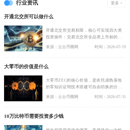
行业资讯
更多 +
开通北交所可以做什么
开通北交所交易权限，核心可实现四大类
投资操作：交易北交所全品类上市标的、
参与无市值门槛新股
来源：云台币圈网
时间：2026-07-19
大零币的价值是什么
大零币ZEC的核心价值，是依托成熟落地
的零知识证明技术搭建可自由切换的分级
隐私交易体系，搭
来源：云台币圈网
时间：2026-07-31
10万比特币需要投资多少钱
按当前现货市场价测算，直接场内一次性