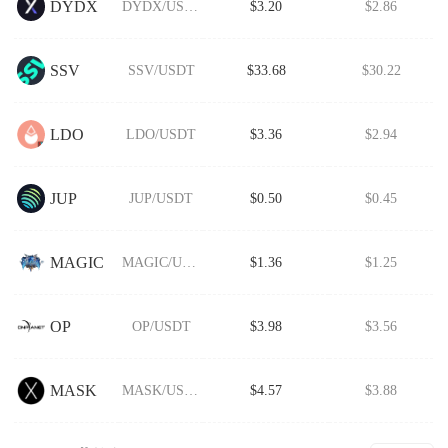
DYDX
DYDX/USDT
$3.20
$2.86
SSV
SSV/USDT
$33.68
$30.22
LDO
LDO/USDT
$3.36
$2.94
JUP
JUP/USDT
$0.50
$0.45
MAGIC
MAGIC/USDT
$1.36
$1.25
OP
OP/USDT
$3.98
$3.56
MASK
MASK/USDT
$4.57
$3.88