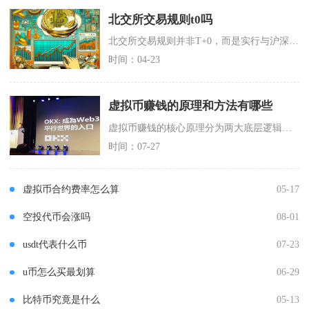
北交所交易规则t0吗
北交所交易规则并非T+0，而是实行与沪深A股市场一致的T+1交易制度，这是北京证券交易所自
时间：04-23
虚拟币赚钱的原理和方法有哪些
虚拟币赚钱的核心原理分为两大底层逻辑，一是依靠代币二级市场供需价差赚取资本利得，二是通过为
时间：07-27
虚拟币合约费率怎么算
05-17
空投代币会涨吗
08-01
usdt代表什么币
07-23
u币怎么买最划算
06-29
比特币究竟是什么
05-13