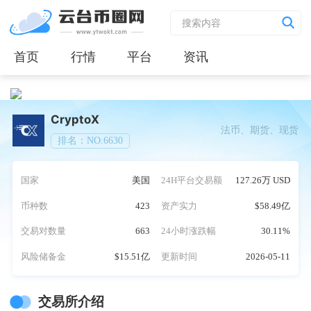
首页
行情
平台
资讯
CryptoX
法币、期货、现货
排名：NO.6630
国家
美国
24H平台交易额
127.26万 USD
币种数
423
资产实力
$58.49亿
交易对数量
663
24小时涨跌幅
30.11%
风险储备金
$15.51亿
更新时间
2026-05-11
交易所介绍