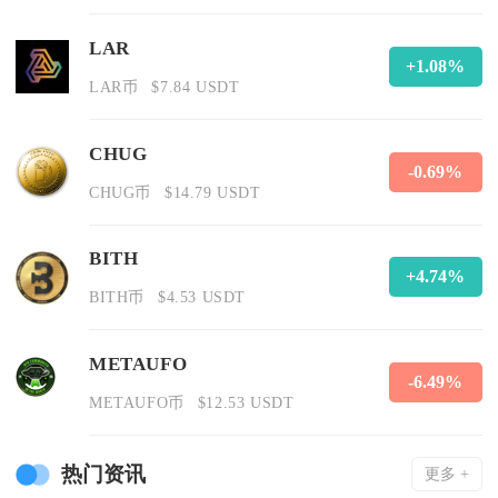
LAR
+1.08%
LAR币
$7.84 USDT
CHUG
-0.69%
CHUG币
$14.79 USDT
BITH
+4.74%
BITH币
$4.53 USDT
METAUFO
-6.49%
METAUFO币
$12.53 USDT
热门资讯
更多 +