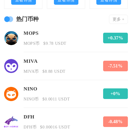
热门币种
更多 +
MOPS
+0.37%
MOPS币
$9.78 USDT
MIVA
-7.51%
MIVA币
$8.88 USDT
NINO
+0%
NINO币
$0.0011 USDT
DFH
-0.48%
DFH币
$0.00016 USDT