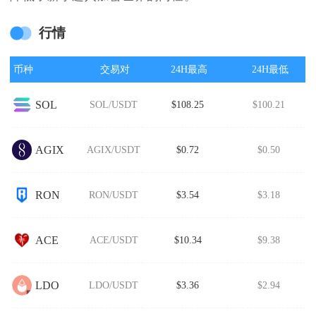
行情
币种
交易对
24H最高
24H最低
SOL
SOL/USDT
$108.25
$100.21
AGIX
AGIX/USDT
$0.72
$0.50
RON
RON/USDT
$3.54
$3.18
ACE
ACE/USDT
$10.34
$9.38
LDO
LDO/USDT
$3.36
$2.94