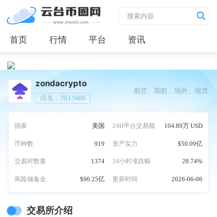
首页
行情
平台
资讯
zondacrypto
期货、期权、场外、现货
排名：NO.9486
国家
美国
24H平台交易额
104.89万 USD
币种数
919
资产实力
$50.09亿
交易对数量
1374
24小时涨跌幅
28.74%
风险储备金
$90.25亿
更新时间
2026-06-06
交易所介绍