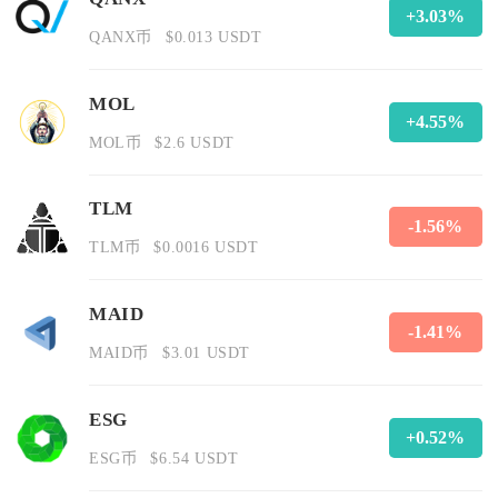
+3.03%
QANX币
$0.013 USDT
MOL
+4.55%
MOL币
$2.6 USDT
TLM
-1.56%
TLM币
$0.0016 USDT
MAID
-1.41%
MAID币
$3.01 USDT
ESG
+0.52%
ESG币
$6.54 USDT