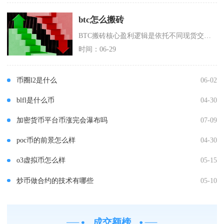
btc怎么搬砖
BTC搬砖核心盈利逻辑是依托不同现货交易所BTC实时报价差，优先采用双向对冲搬砖赚取净价差
时间：06-29
币圈l2是什么
06-02
blfl是什么币
04-30
加密货币平台币涨完会瀑布吗
07-09
poc币的前景怎么样
04-30
o3虚拟币怎么样
05-15
炒币做合约的技术有哪些
05-10
成交额榜