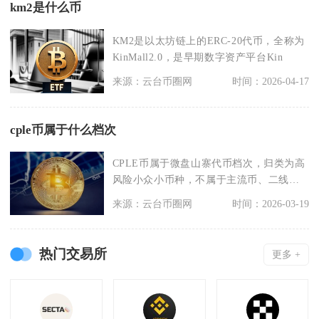
km2是什么币
KM2是以太坊链上的ERC-20代币，全称为
KinMall2.0，是早期数字资产平台Kin
来源：云台币圈网
时间：2026-04-17
cple币属于什么档次
CPLE币属于微盘山寨代币档次，归类为高
风险小众小币种，不属于主流币、二线潜
力币种范畴，整
来源：云台币圈网
时间：2026-03-19
热门交易所
更多 +