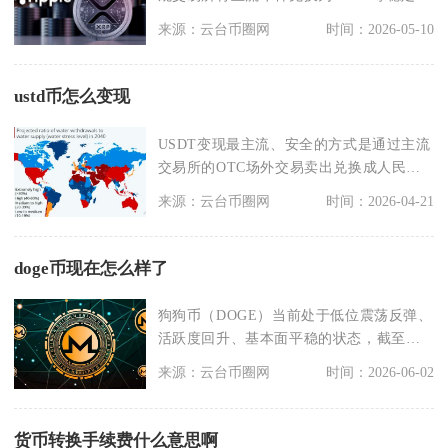
币，再通过平台C
来源：云台币圈网
时间：2026-05-10
ustd币怎么变现
USDT变现最主流、安全的方式是通过主流
交易所的OTC场外交易卖出兑换成人民
币，其次可通过
来源：云台币圈网
时间：2026-04-21
doge币现在怎么样了
狗狗币（DOGE）当前处于低位震荡反弹、
活跃度回升、基本面平稳的状态，截至
2026年5月1
来源：云台币圈网
时间：2026-06-02
货币转换手续费什么意思啊