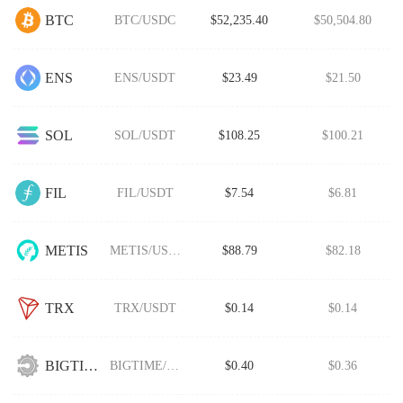
BTC
BTC/USDC
$52,235.40
$50,504.80
ENS
ENS/USDT
$23.49
$21.50
SOL
SOL/USDT
$108.25
$100.21
FIL
FIL/USDT
$7.54
$6.81
METIS
METIS/USDT
$88.79
$82.18
TRX
TRX/USDT
$0.14
$0.14
BIGTIME
BIGTIME/USDT
$0.40
$0.36