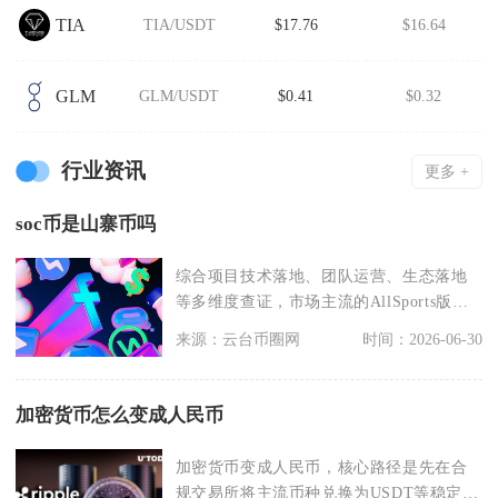
TIA
TIA/USDT
$17.76
$16.64
GLM
GLM/USDT
$0.41
$0.32
行业资讯
更多 +
soc币是山寨币吗
综合项目技术落地、团队运营、生态落地
等多维度查证，市场主流的AllSports版本
SOC币
来源：云台币圈网
时间：2026-06-30
加密货币怎么变成人民币
加密货币变成人民币，核心路径是先在合
规交易所将主流币种兑换为USDT等稳定