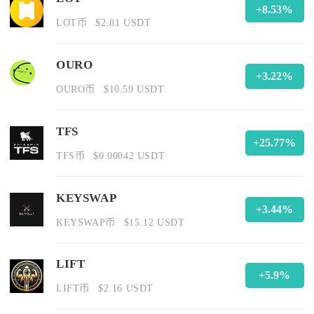
+8.53%
LOT币
$2.81 USDT
OURO
+3.22%
OURO币
$10.59 USDT
TFS
+25.77%
TFS币
$0.00042 USDT
KEYSWAP
+3.44%
KEYSWAP币
$15.12 USDT
LIFT
+5.9%
LIFT币
$2.16 USDT