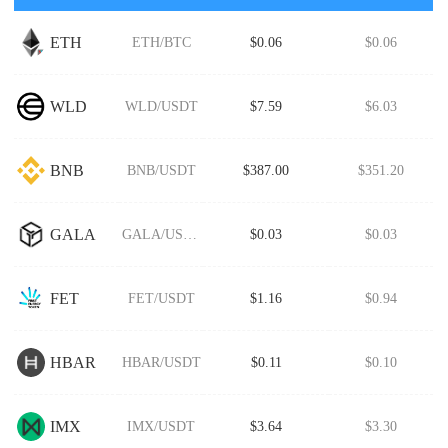
ETH
ETH/BTC
$0.06
$0.06
WLD
WLD/USDT
$7.59
$6.03
BNB
BNB/USDT
$387.00
$351.20
GALA
GALA/USDT
$0.03
$0.03
FET
FET/USDT
$1.16
$0.94
HBAR
HBAR/USDT
$0.11
$0.10
IMX
IMX/USDT
$3.64
$3.30