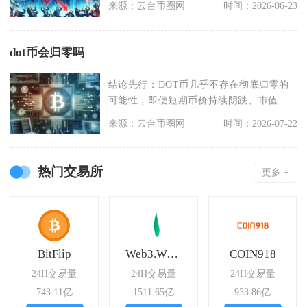
来源：云台币圈网
时间：2026-06-23
dot币会归零吗
结论先行：DOT币几乎不存在彻底归零的
可能性，即便短期币价持续阴跌、市值大
幅缩水，也不会走
来源：云台币圈网
时间：2026-07-22
热门交易所
更多 +
BitFlip
Web3.World
COIN918
24H交易量
24H交易量
24H交易量
743.11亿
1511.65亿
933.86亿