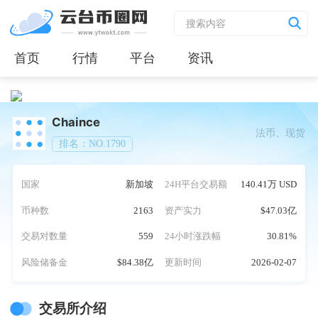
首页
行情
平台
资讯
Chaince
法币、现货
排名：NO.1790
国家
新加坡
24H平台交易额
140.41万 USD
币种数
2163
资产实力
$47.03亿
交易对数量
559
24小时涨跌幅
30.81%
风险储备金
$84.38亿
更新时间
2026-02-07
交易所介绍