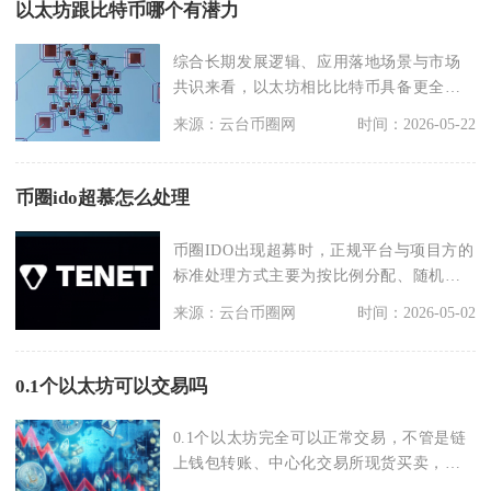
以太坊跟比特币哪个有潜力
综合长期发展逻辑、应用落地场景与市场
共识来看，以太坊相比比特币具备更全面
的长期增长潜力，比
来源：云台币圈网
时间：2026-05-22
币圈ido超慕怎么处理
币圈IDO出现超募时，正规平台与项目方的
标准处理方式主要为按比例分配、随机抽
签中签、超额资
来源：云台币圈网
时间：2026-05-02
0.1个以太坊可以交易吗
0.1个以太坊完全可以正常交易，不管是链
上钱包转账、中心化交易所现货买卖，还
是去中心化平台