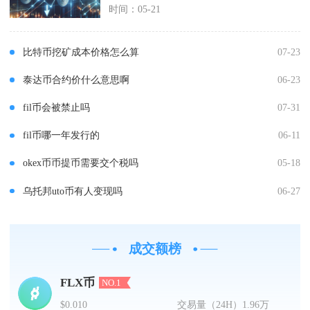
时间：05-21
比特币挖矿成本价格怎么算
07-23
泰达币合约价什么意思啊
06-23
fil币会被禁止吗
07-31
fil币哪一年发行的
06-11
okex币币提币需要交个税吗
05-18
乌托邦uto币有人变现吗
06-27
成交额榜
FLX币
NO.1
$0.010
交易量（24H）
1.96万