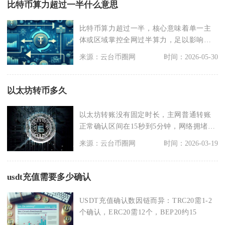
比特币算力超过一半什么意思
比特币算力超过一半，核心意味着单一主
体或区域掌控全网过半算力，足以影响比
特币网络的区块打包
来源：云台币圈网
时间：2026-05-30
以太坊转币多久
以太坊转账没有固定时长，主网普通转账
正常确认区间在15秒到5分钟，网络拥堵、
手续费设置过低
来源：云台币圈网
时间：2026-03-19
usdt充值需要多少确认
USDT充值确认数因链而异：TRC20需1-2
个确认，ERC20需12个，BEP20约15