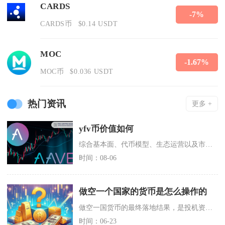
CARDS
-7%
CARDS币
$0.14 USDT
MOC
-1.67%
MOC币
$0.036 USDT
热门资讯
更多 +
yfv币价值如何
综合基本面、代币模型、生态运营以及市场走势来看，YFV币现阶段实际价值偏低，仅保留短期博弈
时间：08-06
做空一个国家的货币是怎么操作的
做空一国货币的最终落地结果，是投机资金借助现货、衍生品跨市场联动操作，先借入目标国本币高位
时间：06-23