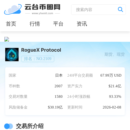
首页
行情
平台
资讯
RogueX Protocol
期货、现货
排名：NO.2109
国家
日本
24H平台交易额
67.99万 USD
币种数
2007
资产实力
$21.4亿
交易对数量
1580
24小时涨跌幅
93.33%
风险储备金
$30.19亿
更新时间
2026-02-08
交易所介绍