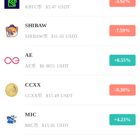
-3.92%
KBTC币
$5.47 USDT
SHIBAW
-7.59%
SHIBAW币
$11.65 USDT
AE
+0.55%
AE币
$0.0051 USDT
CCXX
-9.39%
CCXX币
$15.49 USDT
MIC
+4.23%
MIC币
$15.01 USDT