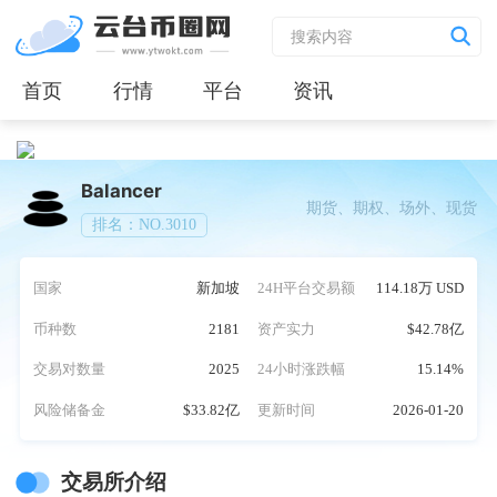
首页
行情
平台
资讯
Balancer
期货、期权、场外、现货
排名：NO.3010
国家
新加坡
24H平台交易额
114.18万 USD
币种数
2181
资产实力
$42.78亿
交易对数量
2025
24小时涨跌幅
15.14%
风险储备金
$33.82亿
更新时间
2026-01-20
交易所介绍