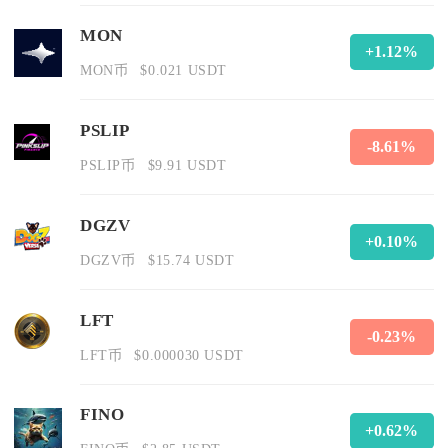
MON
+1.12%
MON币
$0.021 USDT
PSLIP
-8.61%
PSLIP币
$9.91 USDT
DGZV
+0.10%
DGZV币
$15.74 USDT
LFT
-0.23%
LFT币
$0.000030 USDT
FINO
+0.62%