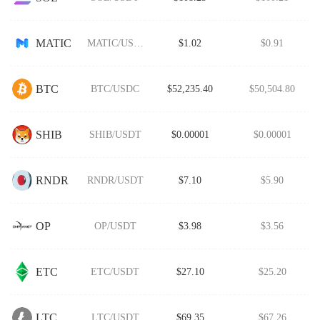
MATIC
MATIC/USDT
$1.02
$0.91
BTC
BTC/USDC
$52,235.40
$50,504.80
SHIB
SHIB/USDT
$0.00001
$0.00001
RNDR
RNDR/USDT
$7.10
$5.90
OP
OP/USDT
$3.98
$3.56
ETC
ETC/USDT
$27.10
$25.20
LTC
LTC/USDT
$69.35
$67.26