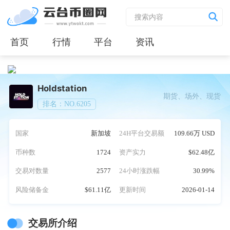
首页
行情
平台
资讯
Holdstation
期货、场外、现货
排名：NO.6205
国家
新加坡
24H平台交易额
109.66万 USD
币种数
1724
资产实力
$62.48亿
交易对数量
2577
24小时涨跌幅
30.99%
风险储备金
$61.11亿
更新时间
2026-01-14
交易所介绍