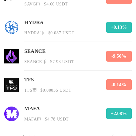
SAVG币
$4.66 USDT
HYDRA
+0.13%
HYDRA币
$0.087 USDT
SEANCE
-9.56%
SEANCE币
$7.93 USDT
TFS
-0.14%
TFS币
$0.00035 USDT
MAFA
+2.08%
MAFA币
$4.78 USDT