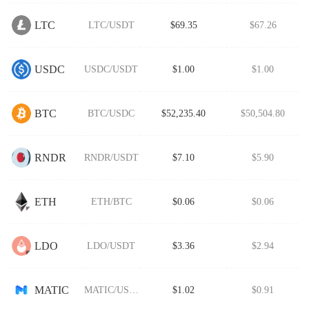
LTC
LTC/USDT
$69.35
$67.26
USDC
USDC/USDT
$1.00
$1.00
BTC
BTC/USDC
$52,235.40
$50,504.80
RNDR
RNDR/USDT
$7.10
$5.90
ETH
ETH/BTC
$0.06
$0.06
LDO
LDO/USDT
$3.36
$2.94
MATIC
MATIC/USDT
$1.02
$0.91