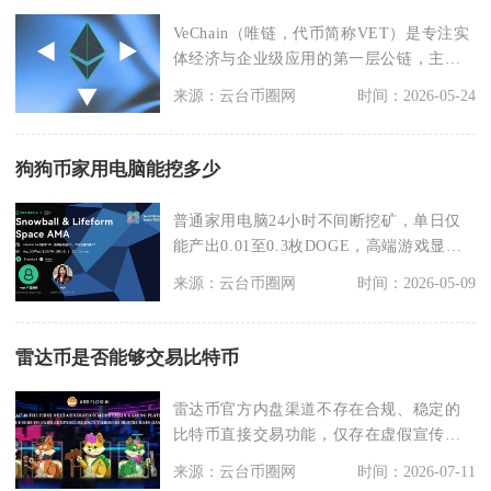
VeChain（唯链，代币简称VET）是专注实
体经济与企业级应用的第一层公链，主打
供应链溯
来源：云台币圈网
时间：2026-05-24
狗狗币家用电脑能挖多少
普通家用电脑24小时不间断挖矿，单日仅
能产出0.01至0.3枚DOGE，高端游戏显卡
机型极
来源：云台币圈网
时间：2026-05-09
雷达币是否能够交易比特币
雷达币官方内盘渠道不存在合规、稳定的
比特币直接交易功能，仅存在虚假宣传的
跨币种兑换噱头，普
来源：云台币圈网
时间：2026-07-11