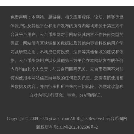
免责声明：本网站、超链接、相关应用程序、论坛、博客等媒
体账户以及其他平台和用户发布的所有内容均来源于第三方平
台及平台用户。云台币圈网对于网站及其内容不作任何类型的
保证，网站所有区块链相关数据以及其他内容资料仅供用户学
习及研究之用，不构成任何投资、法律等其他领域的建议和依
据。云台币圈网用户以及其他第三方平台在本网站发布的任何
内容均由其个人负责，与云台币圈网无关。云台币圈网不对任
何因使用本网站信息而导致的任何损失负责。您需谨慎使用相
关数据及内容，并自行承担所带来的一切风险。强烈建议您独
自对内容进行研究、审查、分析和验证。
Copyright © 2009-2026 ytwokt.com All Rights Reserved. 云台币圈网
版权所有
鄂ICP备2025102696号-2