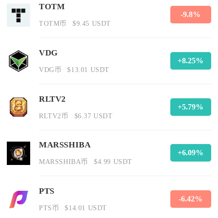
TOTM
-9.8%
TOTM币
$9.45 USDT
VDG
+8.25%
VDG币
$13.01 USDT
RLTV2
+5.79%
RLTV2币
$6.37 USDT
MARSSHIBA
+6.09%
MARSSHIBA币
$4.99 USDT
PTS
-6.42%
PTS币
$14.01 USDT