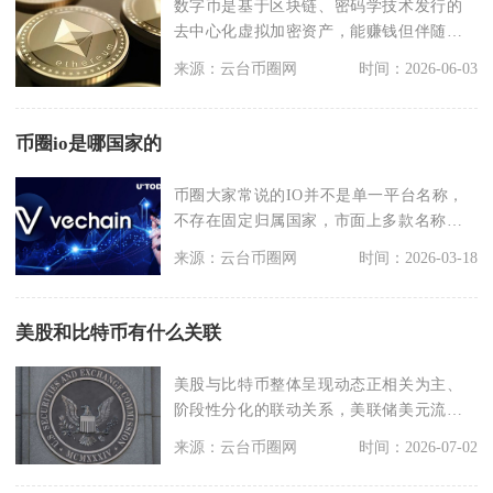
数字币是基于区块链、密码学技术发行的
去中心化虚拟加密资产，能赚钱但伴随极
高风险，多数参与者
来源：云台币圈网
时间：2026-06-03
币圈io是哪国家的
币圈大家常说的IO并不是单一平台名称，
不存在固定归属国家，市面上多款名称带
有IO的平台、项
来源：云台币圈网
时间：2026-03-18
美股和比特币有什么关联
美股与比特币整体呈现动态正相关为主、
阶段性分化的联动关系，美联储美元流动
性是二者联动的核心
来源：云台币圈网
时间：2026-07-02