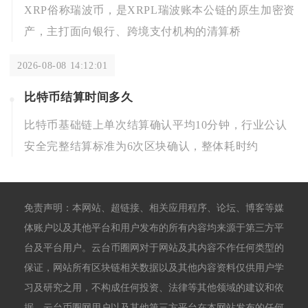
XRP俗称瑞波币，是XRPL瑞波账本公链的原生加密资
产，主打面向银行、跨境支付机构的清算桥
2026-08-08 14:12:01
比特币结算时间多久
比特币基础链上单次结算确认平均10分钟，行业公认
安全完整结算标准为6次区块确认，整体耗时约
免责声明：本网站、超链接、相关应用程序、论坛、博客等媒
体账户以及其他平台和用户发布的所有内容均来源于第三方平
台及平台用户。云台币圈网对于网站及其内容不作任何类型的
保证，网站所有区块链相关数据以及其他内容资料仅供用户学
习及研究之用，不构成任何投资、法律等其他领域的建议和依
据。云台币圈网用户以及其他第三方平台在本网站发布的任何