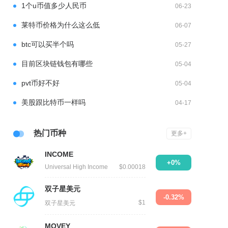
1个u币值多少人民币
06-23
莱特币价格为什么这么低
06-07
btc可以买半个吗
05-27
目前区块链钱包有哪些
05-04
pvt币好不好
05-04
美股跟比特币一样吗
04-17
热门币种
更多+
INCOME
+0%
Universal High Income
$0.00018
双子星美元
-0.32%
$1
双子星美元
MOVEY