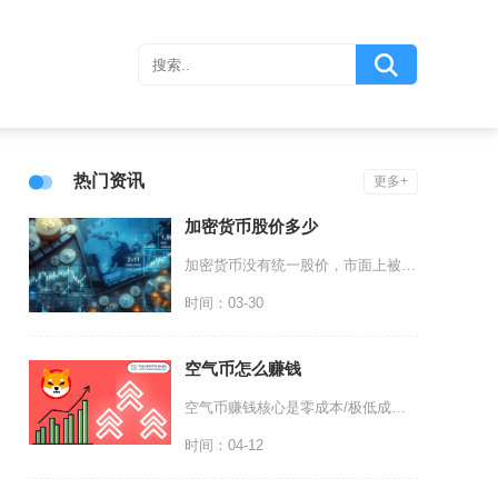
热门资讯
更多+
加密货币股价多少
加密货币没有统一股价，市面上被大家称作加密货币股价的标的，主要分为美股加密概念股、A股区块
时间：03-30
空气币怎么赚钱
空气币赚钱核心是零成本/极低成本囤币、借热点拉盘、精准高位出货、快进快出套利，仅项目方、早
时间：04-12