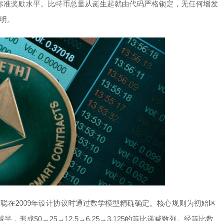
半后的标准奖励水平。比特币总量从诞生起就由代码严格锁定，无任何增发
明。
本聪在2009年设计协议时通过数学模型精确确定。核心规则为初始区
，形成50→25→12.5→6.25→3.125的等比递减数列。经等比数