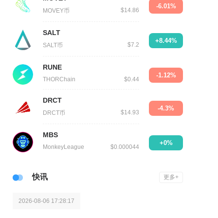
-6.01%
$14.86
MOVEY币
SALT
+8.44%
$7.2
SALT币
RUNE
-1.12%
THORChain
$0.44
DRCT
-4.3%
$14.93
DRCT币
MBS
+0%
MonkeyLeague
$0.000044
快讯
更多+
2026-08-06 17:28:17