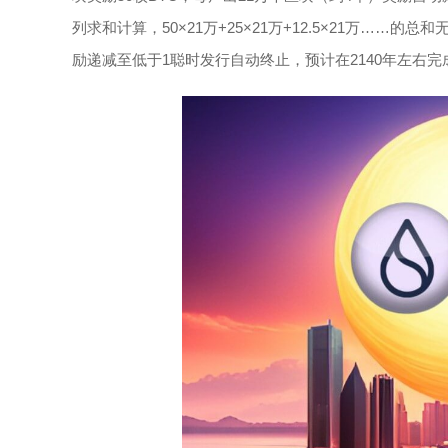
列求和计算，50×21万+25×21万+12.5×21万……
励递减至低于1聪时发行自动终止，预计在2140年左右完成全