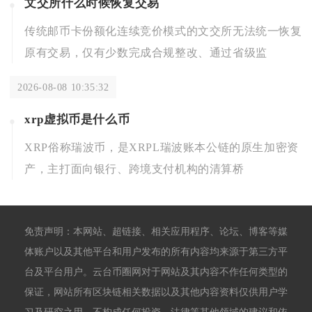
文交所什么时候恢复交易
传统邮币卡份额化连续竞价模式的文交所无法统一恢复
原有交易，仅有少数完成合规整改、通过省级监
2026-08-08 10:35:32
xrp虚拟币是什么币
XRP俗称瑞波币，是XRPL瑞波账本公链的原生加密资
产，主打面向银行、跨境支付机构的清算桥
免责声明：本网站、超链接、相关应用程序、论坛、博客等媒
体账户以及其他平台和用户发布的所有内容均来源于第三方平
台及平台用户。云台币圈网对于网站及其内容不作任何类型的
保证，网站所有区块链相关数据以及其他内容资料仅供用户学
习及研究之用，不构成任何投资、法律等其他领域的建议和依