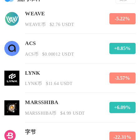
WEAVE
-5.22%
WEAVE币
$2.76 USDT
ACS
+0.85%
ACS币
$0.00012 USDT
LYNK
-3.57%
LYNK币
$11.64 USDT
MARSSHIBA
+6.09%
MARSSHIBA币
$4.99 USDT
字节
-22.31%