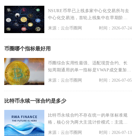
NSURE币早已上线多家中心化交易所与去
中心化交易池，首轮上线集中在早期阶
段，后续持续新增
来源：云台币圈网
时间：2026-07-24
币圈哪个指标最好用
币圈综合实用性最强、适配现货合约、长
短周期通用的单一指标是VWAP成交量加权
平均价，相比M
来源：云台币圈网
时间：2026-07-05
比特币永续一张合约是多少
比特币永续合约不存在统一的单张标准规
格，核心分为两大主流计价模式：主流头
部交易所U本位BT
来源：云台币圈网
时间：2026-07-13