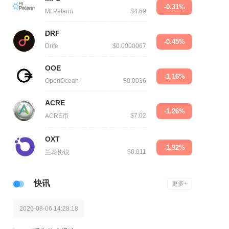
-0.31%
Mt Pelerin
$4.69
DRF
-0.45%
Drife
$0.0000067
OOE
-1.16%
OpenOcean
$0.0036
ACRE
-1.26%
$7.02
ACRE币
OXT
-1.92%
$0.011
兰花协议
快讯
更多+
2026-08-06 14:28:18