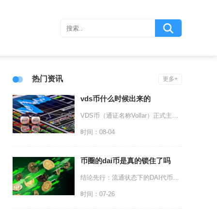
热门资讯
更多+
vds币什么时候出来的
VDS币（通证名称Vollar）正式主网上线、面向全网流通的时间为2019年2月14日，这
时间：08-04
币圈的dai币是真的锁住了吗
结论先行：流通状态下的DAI代币本身没有被协议整体锁住，被锁定的是铸造DAI对应的底层抵押
时间：07-26