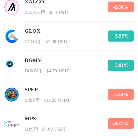
XALGO
-2.86%
XALGO币
$6.4 USDT
GLOX
+5.95%
GLOX币
$7.98 USDT
DGMV
+3.91%
DGMV币
$4.79 USDT
SPEP
-1.44%
SPEP币
$11.26 USDT
MPS
-0.31%
MPS币
$4.69 USDT