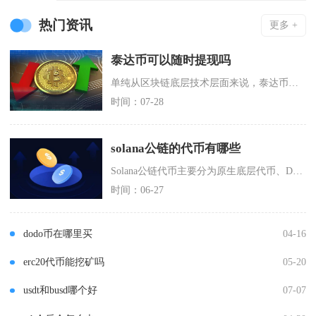
热门资讯
更多 +
泰达币可以随时提现吗
单纯从区块链底层技术层面来说，泰达币（USDT）不存在时间限制，理论上支持全天候随时提现，
时间：07-28
solana公链的代币有哪些
Solana公链代币主要分为原生底层代币、DeFi赛道代币、基础设施服务代币、Meme及N
时间：06-27
dodo币在哪里买
04-16
erc20代币能挖矿吗
05-20
usdt和busd哪个好
07-07