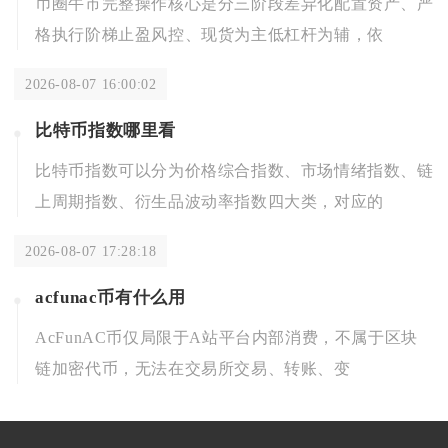
币圈牛市完整操作核心是分三阶段差异化配置资产、严
格执行阶梯止盈风控、现货为主低杠杆为辅，依
2026-08-07 16:00:02
比特币指数哪里看
比特币指数可以分为价格综合指数、市场情绪指数、链
上周期指数、衍生品波动率指数四大类，对应的
2026-08-07 17:28:18
acfunac币有什么用
AcFunAC币仅局限于A站平台内部消费，不属于区块
链加密代币，无法在交易所交易、转账、变