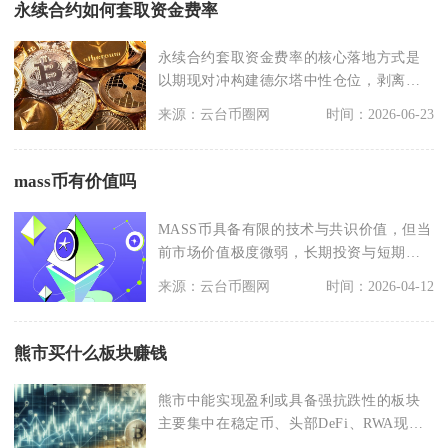
永续合约如何套取资金费率
永续合约套取资金费率的核心落地方式是
以期现对冲构建德尔塔中性仓位，剥离币
种涨跌带来的盈亏波
来源：云台币圈网
时间：2026-06-23
mass币有价值吗
MASS币具备有限的技术与共识价值，但当
前市场价值极度微弱，长期投资与短期投
机价值均不显著
来源：云台币圈网
时间：2026-04-12
熊市买什么板块赚钱
熊市中能实现盈利或具备强抗跌性的板块
主要集中在稳定币、头部DeFi、RWA现实
资产代币化、