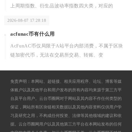
上周期指数、衍生品波动率指数四大类，对应的
2026-08-07 17:28:18
acfunac币有什么用
AcFunAC币仅局限于A站平台内部消费，不属于区块
链加密代币，无法在交易所交易、转账、变
免责声明：本网站、超链接、相关应用程序、论坛、博客等媒
体账户以及其他平台和用户发布的所有内容均来源于第三方平
台及平台用户。云台币圈网对于网站及其内容不作任何类型的
保证，网站所有区块链相关数据以及其他内容资料仅供用户学
习及研究之用，不构成任何投资、法律等其他领域的建议和依
据。云台币圈网用户以及其他第三方平台在本网站发布的任何