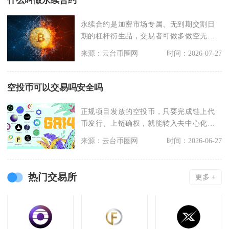
什么叫做永续合约
永续合约是加密市场专属、无到期交割日
期的杠杆衍生品，交易者可做多做空无限
期持仓，依靠资金费
来源：云台币圈网
时间：2026-07-27
空投币可以交易吗安全吗
正规项目发放的空投币，只要完成链上代
币发行、上链确权，就能转入去中心化钱
包或部分合规性较弱
来源：云台币圈网
时间：2026-06-27
热门交易所
更多 +