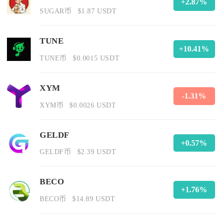
+2.87%
SUGAR币
$1.87 USDT
TUNE
+10.41%
TUNE币
$0.0015 USDT
XYM
-1.31%
XYM币
$0.0026 USDT
GELDF
+0.57%
GELDF币
$2.39 USDT
BECO
+1.76%
BECO币
$14.89 USDT