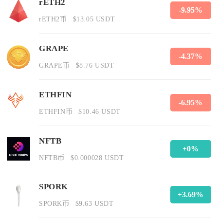
rETH2
-9.95%
rETH2币
$13.05 USDT
GRAPE
-4.37%
GRAPE币
$8.76 USDT
ETHFIN
-6.95%
ETHFIN币
$10.46 USDT
NFTB
+0%
NFTB币
$0.000028 USDT
SPORK
+3.69%
SPORK币
$9.63 USDT