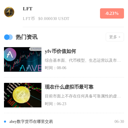
LFT
-0.23%
LFT币
$0.000030 USDT
热门资讯
更多 +
yfv币价值如何
综合基本面、代币模型、生态运营以及市场走势来看，YFV币现阶段实际价值偏低，仅保留短期博弈
时间：08-06
现在什么虚拟币最可靠
目前市面上不存在任何具备可靠属性的虚拟货币，所有品类虚拟货币均无法保障本金与收益安全，没有
时间：06-23
abey数字货币在哪里交易
06-30