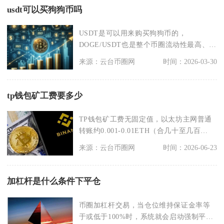
usdt可以买狗狗币吗
USDT是可以用来购买狗狗币的，
DOGE/USDT也是整个币圈流动性最高、使
用最普遍的狗狗
来源：云台币圈网
时间：2026-03-30
tp钱包矿工费要多少
TP钱包矿工费无固定值，以太坊主网普通
转账约0.001-0.01ETH（合几十至几百
元），
来源：云台币圈网
时间：2026-06-23
加杠杆是什么条件下平仓
币圈加杠杆交易，当仓位维持保证金率等
于或低于100%时，系统就会启动强制平