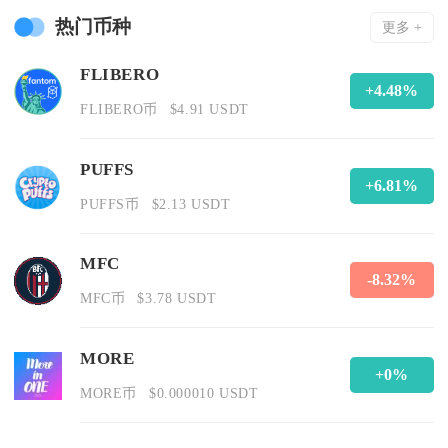
热门币种
更多 +
FLIBERO
+4.48%
FLIBERO币
$4.91 USDT
PUFFS
+6.81%
PUFFS币
$2.13 USDT
MFC
-8.32%
MFC币
$3.78 USDT
MORE
+0%
MORE币
$0.000010 USDT