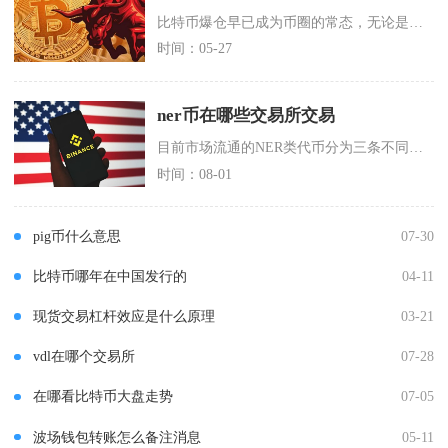
比特币爆仓早已成为币圈的常态，无论是小幅震荡还是极端行情，合约强制平仓几乎每日都在发生，高
时间：05-27
ner币在哪些交易所交易
目前市场流通的NER类代币分为三条不同项目赛道，可交易平台包含中心化交易所与去中心化Swa
时间：08-01
pig币什么意思
07-30
比特币哪年在中国发行的
04-11
现货交易杠杆效应是什么原理
03-21
vdl在哪个交易所
07-28
在哪看比特币大盘走势
07-05
波场钱包转账怎么备注消息
05-11