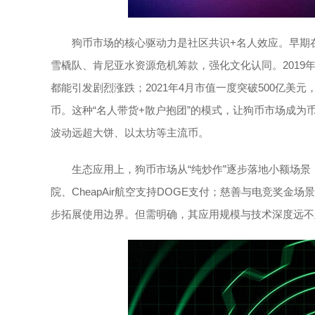
狗币市场的核心驱动力是社区共识+名人效应。早期在R
雪橇队、肯尼亚水资源危机筹款，强化文化认同。2019
都能引发剧烈涨跌；2021年4月市值一度突破500亿美元
币。这种“名人带货+散户抱团”的模式，让狗币市场成
波动远超大饼、以太坊等主流币。
生态应用上，狗币市场从“纯炒作”逐步落地小额场景：Re
院、CheapAir航空支持DOGE支付；慈善与电竞奖金场景
步拓展使用边界。但需明确，其应用规模与技术深度远不及