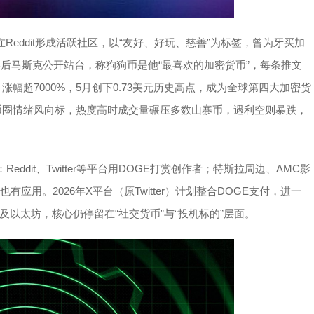
eddit形成活跃社区，以“友好、好玩、慈善”为标签，曾为牙买加
年后马斯克公开站台，称狗狗币是他“最喜欢的加密货币”，每条推文
，涨幅超7000%，5月创下0.73美元历史高点，成为全球第四大加密货
为币圈情绪风向标，热度高时成交量碾压多数山寨币，遇利空则暴跌，
ddit、Twitter等平台用DOGE打赏创作者；特斯拉周边、AMC影
也有应用。2026年X平台（原Twitter）计划整合DOGE支付，进一
以太坊，核心仍停留在“社交货币”与“投机标的”层面。