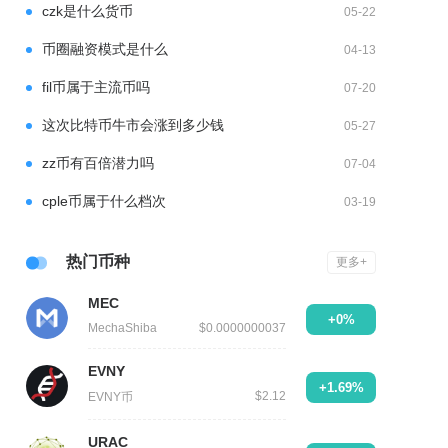
czk是什么货币
05-22
币圈融资模式是什么
04-13
fil币属于主流币吗
07-20
这次比特币牛市会涨到多少钱
05-27
zz币有百倍潜力吗
07-04
cple币属于什么档次
03-19
热门币种
更多+
MEC
+0%
MechaShiba
$0.0000000037
EVNY
+1.69%
$2.12
EVNY币
URAC