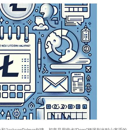
us和JacksonPalmer创建，初衷是用柴犬“Doge”梗讽刺当时山寨币的