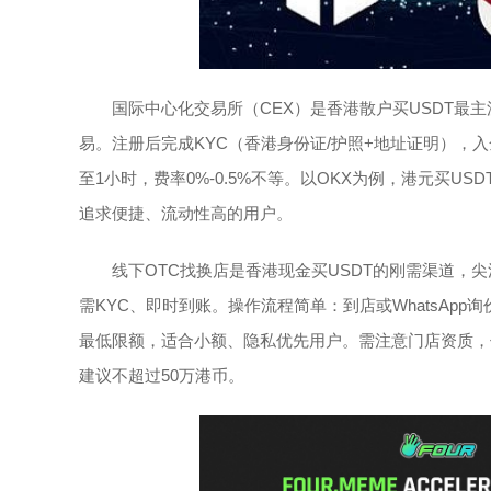
国际中心化交易所（CEX）是香港散户买USDT最主流选
易。注册后完成KYC（香港身份证/护照+地址证明），入金
至1小时，费率0%-0.5%不等。以OKX为例，港元买USDT实
追求便捷、流动性高的用户。
线下OTC找换店是香港现金买USDT的刚需渠道，
需KYC、即时到账。操作流程简单：到店或WhatsAp
最低限额，适合小额、隐私优先用户。需注意门店资质，
建议不超过50万港币。