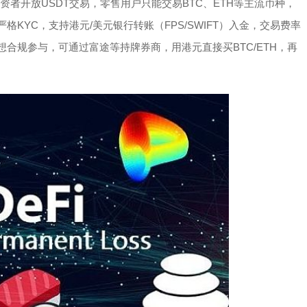
投资者开放USDT交易，零售用户只能交易BTC、ETH等主流币种，
KYC，支持港元/美元银行转账（FPS/SWIFT）入金，交易费率
若想合规参与，可通过富途等持牌券商，用港元直接买BTC/ETH，再