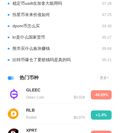
稳定币usdt在加拿大能用吗
07-28
恒星币未来价值如何
07-25
dpom币怎么买
03-30
kr是什么国家货币
05-27
熊市买什么板块赚钱
05-04
比特币爆仓了要赔钱吗是真的吗
05-21
热门币种
更多+
GLEEC
-44.69%
Gleec Coin
$0.028
RLB
+1.4%
Rollbit
$0.070
XPRT