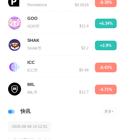
-0.39%
Persistence
$0.0018
GOO
+6.34%
$11.4
GOO币
SHAK
+2.8%
$2.2
SHAK币
ICC
-0.43%
$5.48
ICC币
MIL
-4.71%
$12.7
MIL币
快讯
更多+
2026-08-08 14:12:01