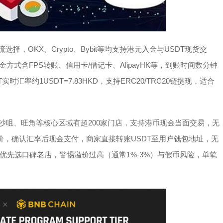
择，OKX、Crypto、Bybit等均支持港元入金与USDT现货交
方式含FPS转账、信用卡/借记卡、AlipayHK等，到账时间数分钟
时汇率约1USDT=7.83HKD，支持ERC20/TRC20链提现，适合
尖沙咀、旺角等核心区域有超200家门店，支持港币现金当面交易，无
p询价，确认汇率后现金支付，商家直接转账USDT至用户钱包地址，无
优先选口碑老店，警惕溢价过高（通常1%-3%）与假币风险，单笔