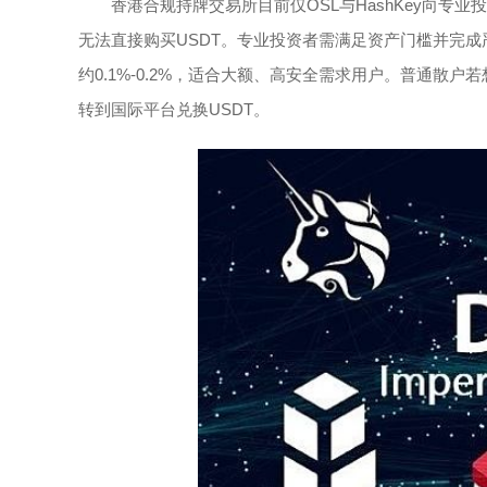
香港合规持牌交易所目前仅OSL与HashKey向专业
无法直接购买USDT。专业投资者需满足资产门槛并完成严格
约0.1%-0.2%，适合大额、高安全需求用户。普通散户
转到国际平台兑换USDT。