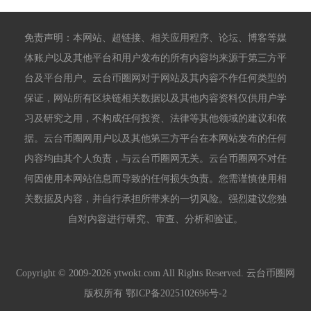
免责声明：本网站、超链接、相关应用程序、论坛、博客等媒
体账户以及其他平台和用户发布的所有内容均来源于第三方平
台及平台用户。云台币圈网对于网站及其内容不作任何类型的
保证，网站所有区块链相关数据以及其他内容资料仅供用户学
习及研究之用，不构成任何投资、法律等其他领域的建议和依
据。云台币圈网用户以及其他第三方平台在本网站发布的任何
内容均由其个人负责，与云台币圈网无关。云台币圈网不对任
何因使用本网站信息而导致的任何损失负责。您需谨慎使用相
关数据及内容，并自行承担所带来的一切风险。强烈建议您独
自对内容进行研究、审查、分析和验证。
Copyright © 2009-2026 ytwokt.com All Rights Reserved. 云台币圈网
版权所有
鄂ICP备2025102696号-2