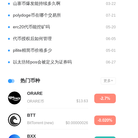
山寨币爆发能持续多久啊
03-22
polydoge币在哪个交易所
07-21
erc20代币能挖矿吗
05-20
代币授权后如何管理
06-05
pllite精简币价格多少
05-01
以太坊转pos会被定义为证券吗
06-27
热门币种
更多+
ORARE
-2.7%
$13.63
ORARE币
BTT
-0.020%
BitTorrent (new)
$0.00000026
BXX