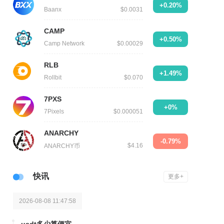
+0.20%
Baanx
$0.0031
CAMP
+0.50%
Camp Network
$0.00029
RLB
+1.49%
Rollbit
$0.070
7PXS
+0%
7Pixels
$0.000051
ANARCHY
-0.79%
$4.16
ANARCHY币
快讯
更多+
2026-08-08 11:47:58