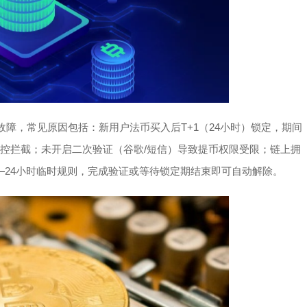
故障，常见原因包括：新用户法币买入后T+1（24小时）锁定，期间
风控拦截；未开启二次验证（谷歌/短信）导致提币权限受限；链上拥
—24小时临时规则，完成验证或等待锁定期结束即可自动解除。