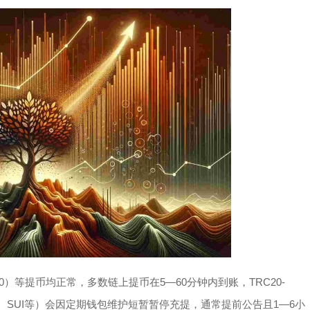
RC20）等提币均正常，多数链上提币在5—60分钟内到账，TRC20-
ron、SUI等）会因定期钱包维护短暂暂停充提，通常提前公告且1—6小