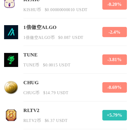
-0.20%
KISHU币
$0.00000000010 USDT
1倍做空ALGO
-2.4%
1倍做空ALGO币
$0.087 USDT
TUNE
-3.81%
TUNE币
$0.0015 USDT
CHUG
-0.69%
CHUG币
$14.79 USDT
RLTV2
+5.79%
RLTV2币
$6.37 USDT