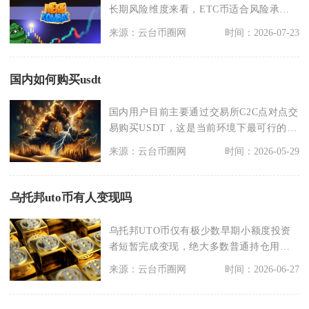
长期风险维度来看，ETC币适合风险承受
能力中等、认可P
来源：云台币圈网
时间：2026-07-23
国内如何购买usdt
国内用户目前主要通过交易所C2C点对点交
易购买USDT，这是当前环境下最可行的方
式，其次可
来源：云台币圈网
时间：2026-05-29
乌托邦uto币有人变现吗
乌托邦UTO币仅有极少数早期小额度投资
者短暂完成变现，绝大多数普通持仓用户
无法顺利兑现资产
来源：云台币圈网
时间：2026-06-27