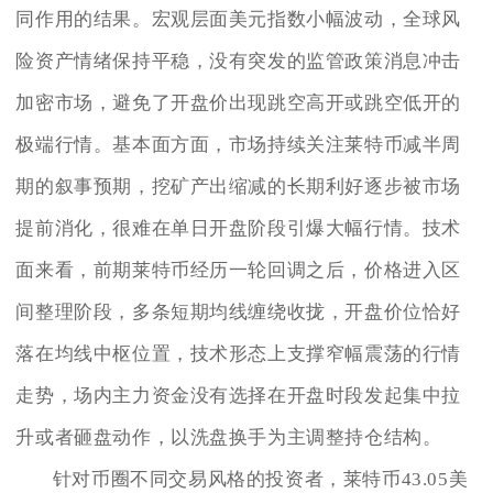
同作用的结果。宏观层面美元指数小幅波动，全球风
险资产情绪保持平稳，没有突发的监管政策消息冲击
加密市场，避免了开盘价出现跳空高开或跳空低开的
极端行情。基本面方面，市场持续关注莱特币减半周
期的叙事预期，挖矿产出缩减的长期利好逐步被市场
提前消化，很难在单日开盘阶段引爆大幅行情。技术
面来看，前期莱特币经历一轮回调之后，价格进入区
间整理阶段，多条短期均线缠绕收拢，开盘价位恰好
落在均线中枢位置，技术形态上支撑窄幅震荡的行情
走势，场内主力资金没有选择在开盘时段发起集中拉
升或者砸盘动作，以洗盘换手为主调整持仓结构。
针对币圈不同交易风格的投资者，莱特币43.05美