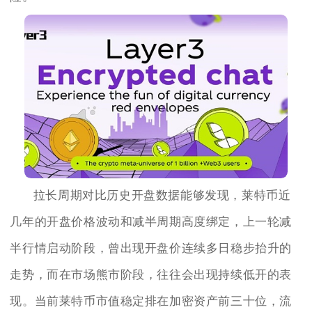
拉长周期对比历史开盘数据能够发现，莱特币近
几年的开盘价格波动和减半周期高度绑定，上一轮减
半行情启动阶段，曾出现开盘价连续多日稳步抬升的
走势，而在市场熊市阶段，往往会出现持续低开的表
现。当前莱特币市值稳定排在加密资产前三十位，流