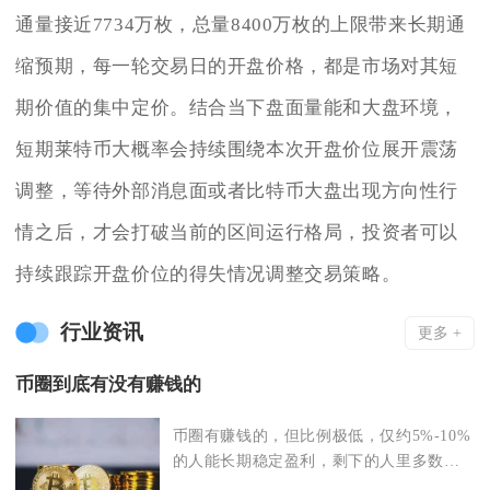
通量接近7734万枚，总量8400万枚的上限带来长期通
缩预期，每一轮交易日的开盘价格，都是市场对其短
期价值的集中定价。结合当下盘面量能和大盘环境，
短期莱特币大概率会持续围绕本次开盘价位展开震荡
调整，等待外部消息面或者比特币大盘出现方向性行
情之后，才会打破当前的区间运行格局，投资者可以
持续跟踪开盘价位的得失情况调整交易策略。
行业资讯
更多 +
币圈到底有没有赚钱的
币圈有赚钱的，但比例极低，仅约5%-10%
的人能长期稳定盈利，剩下的人里多数亏
损、少数持平