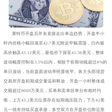
莱特币开盘后并未直接走出单边趋势，开盘半小
时内价格小幅回落至42.7美元附近窄幅震荡，日内最
高价触及43.12美元，最低价下探至41.56美元，整体
波动幅度控制在3.5%以内，相较于前期动辄超过8%的
单日波动，当前盘面波动率明显收窄。各大头部现货
交易所开盘初期成交量温和释放，开盘一小时整体成
交额超过8000万美元，买单和卖单挂单分布相对均
衡，上方43.2美元位置存在短期抛压阻力，下方42美
元一线有持续买盘承接，多空双方在开盘价位附近形