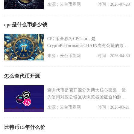
来源：云台币圈网
时间：2026-07-20
cpc是什么币多少钱
CPC币全称为CPCoin，是
CryptoPerformanceCHAIN专有公链的原生
加
来源：云台币圈网
时间：2026-04-30
怎么查代币开源
查询代币是否开源分为两大核心渠道，优
先使用对应公链区块浏览器验证合约源
码，再通过GitHu
来源：云台币圈网
时间：2026-03-21
比特币15年什么价