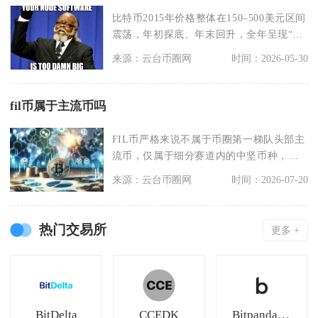
比特币2015年价格整体在150–500美元区间
震荡，年初探底、年末回升，全年呈现“先
抑后
来源：云台币圈网
时间：2026-05-30
fil币属于主流币吗
FIL币严格来说不属于币圈第一梯队头部主
流币，仅属于细分赛道内的中坚币种，介
于主流币边缘与
来源：云台币圈网
时间：2026-07-20
热门交易所
更多 +
BitDelta
CCEDK
Bitpanda Global