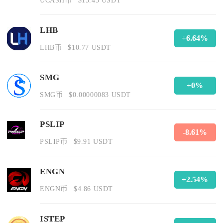
UCASH币
$15.43 USDT
LHB
+6.64%
LHB币
$10.77 USDT
SMG
+0%
SMG币
$0.00000083 USDT
PSLIP
-8.61%
PSLIP币
$9.91 USDT
ENGN
+2.54%
ENGN币
$4.86 USDT
ISTEP