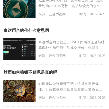
截至2026年4月4日，比特币全网已产出总
量约为2001.10万枚，其协议设定的永久总
量上
来源：云台币圈网
时间：2026-04-22
泰达币合约价什么意思啊
泰达币合约价就是以USDT作为保证金与结
算币种的加密衍生品成交报价，也就是行
业常说的U本位
来源：云台币圈网
时间：2026-06-23
炒币如何稳赚不赔呢是真的吗
炒币无法做到稳赚不赔，这是被市场规
律、行业数据和大量真实案例反复验证的
结论，所有声称“稳赚
来源：云台币圈网
时间：2026-06-23