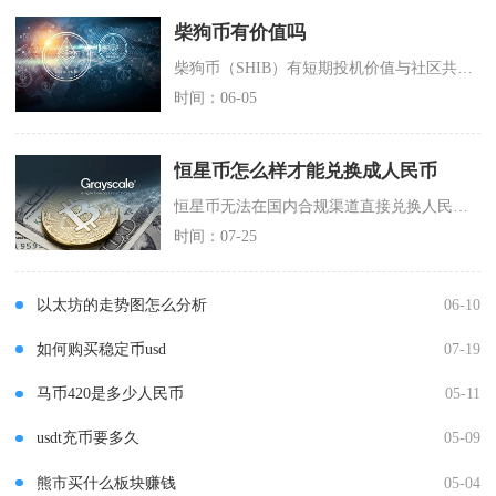
柴狗币有价值吗
柴狗币（SHIB）有短期投机价值与社区共识价值，但无长期稳定的内在价值，属于高波动、高风险
时间：06-05
恒星币怎么样才能兑换成人民币
恒星币无法在国内合规渠道直接兑换人民币，行业通用实操路径是先将XLM在境外合规交易所现货市
时间：07-25
以太坊的走势图怎么分析
06-10
如何购买稳定币usd
07-19
马币420是多少人民币
05-11
usdt充币要多久
05-09
熊市买什么板块赚钱
05-04