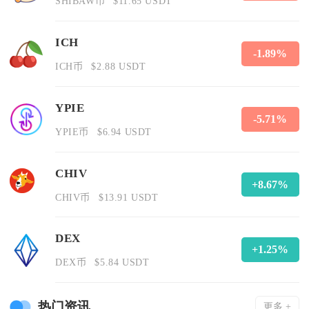
SHIBAW币
$11.65 USDT
ICH
-1.89%
ICH币
$2.88 USDT
YPIE
-5.71%
YPIE币
$6.94 USDT
CHIV
+8.67%
CHIV币
$13.91 USDT
DEX
+1.25%
DEX币
$5.84 USDT
热门资讯
更多 +