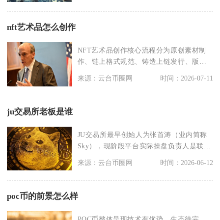
nft艺术品怎么创作
NFT艺术品创作核心流程分为原创素材制
作、链上格式规范、铸造上链发行、版权
确权流转四大环节
来源：云台币圈网
时间：2026-07-11
ju交易所老板是谁
JU交易所最早创始人为张首涛（业内简称
Sky），现阶段平台实际操盘负责人是联合
创始人兼首席
来源：云台币圈网
时间：2026-06-12
poc币的前景怎么样
POC币整体呈现技术有优势、生态待完