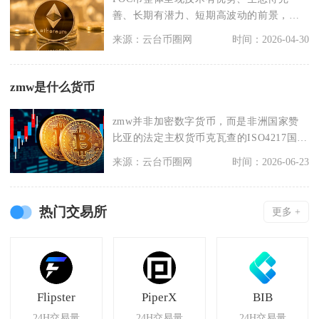
善、长期有潜力、短期高波动的前景，在
节能与普惠挖矿上具
来源：云台币圈网
时间：2026-04-30
zmw是什么货币
zmw并非加密数字货币，而是非洲国家赞
比亚的法定主权货币克瓦查的ISO4217国际
通用货币
来源：云台币圈网
时间：2026-06-23
热门交易所
更多 +
Flipster
PiperX
BIB
24H交易量
24H交易量
24H交易量