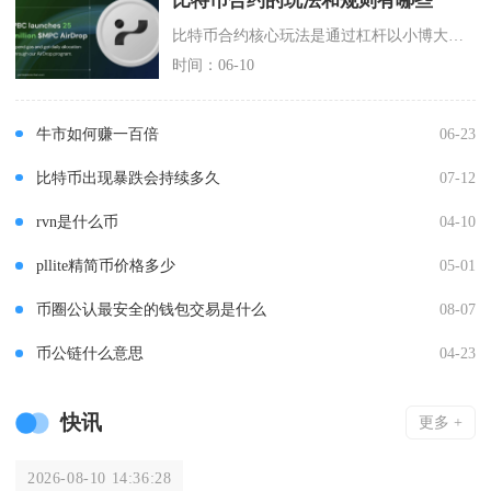
比特币合约的玩法和规则有哪些
比特币合约核心玩法是通过杠杆以小博大、双向交易（做多/做空），规则围绕保证金、杠杆、强平、
时间：06-10
牛市如何赚一百倍
06-23
比特币出现暴跌会持续多久
07-12
rvn是什么币
04-10
pllite精简币价格多少
05-01
币圈公认最安全的钱包交易是什么
08-07
币公链什么意思
04-23
快讯
更多 +
2026-08-10 14:36:28