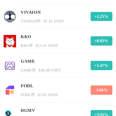
VIVAION
+1.25%
VIVAION币
$7.81 USDT
KKO
+8.03%
KKO币
$13.41 USDT
GAME
+1.47%
GAME币
$20.48 USDT
FODL
-3.66%
FODL币
$5.03 USDT
DGMV
+3.91%