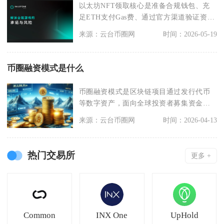
以太坊NFT领取核心是准备合规钱包、充
足ETH支付Gas费、通过官方渠道验证资格
并在链上确
来源：云台币圈网
时间：2026-05-19
币圈融资模式是什么
币圈融资模式是区块链项目通过发行代币
等数字资产，面向全球投资者募集资金的
市场化融资方式，核
来源：云台币圈网
时间：2026-04-13
热门交易所
更多 +
Common
INX One
UpHold