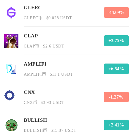
GLEEC
-44.69%
GLEEC币
$0.028 USDT
CLAP
+3.75%
CLAP币
$2.6 USDT
AMPLIFI
+6.54%
AMPLIFI币
$11.1 USDT
CNX
-1.27%
CNX币
$3.93 USDT
BULLISH
+2.41%
BULLISH币
$15.87 USDT