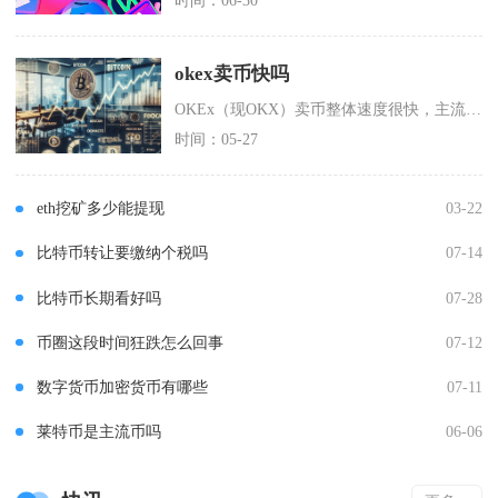
okex卖币快吗
OKEx（现OKX）卖币整体速度很快，主流法币快捷卖、C2C小额交易基本能做到1分钟内成交
时间：05-27
eth挖矿多少能提现
03-22
比特币转让要缴纳个税吗
07-14
比特币长期看好吗
07-28
币圈这段时间狂跌怎么回事
07-12
数字货币加密货币有哪些
07-11
莱特币是主流币吗
06-06