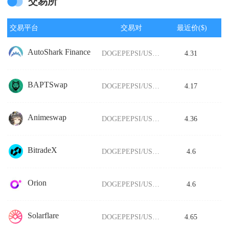
交易所
交易平台
交易对
最近价($)
AutoShark Finance
DOGEPEPSI/USDT
4.31
BAPTSwap
DOGEPEPSI/USDT
4.17
Animeswap
DOGEPEPSI/USDT
4.36
BitradeX
DOGEPEPSI/USDT
4.6
Orion
DOGEPEPSI/USDT
4.6
Solarflare
DOGEPEPSI/USDT
4.65