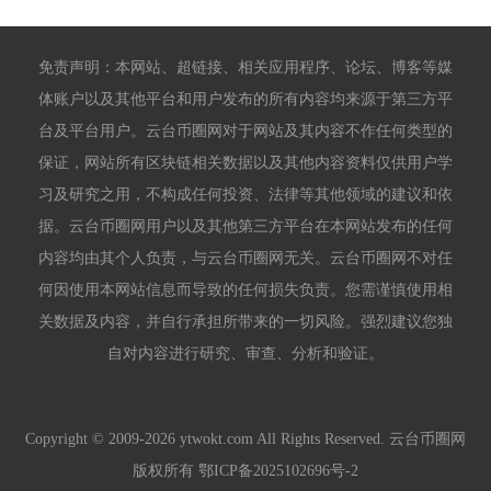
免责声明：本网站、超链接、相关应用程序、论坛、博客等媒
体账户以及其他平台和用户发布的所有内容均来源于第三方平
台及平台用户。云台币圈网对于网站及其内容不作任何类型的
保证，网站所有区块链相关数据以及其他内容资料仅供用户学
习及研究之用，不构成任何投资、法律等其他领域的建议和依
据。云台币圈网用户以及其他第三方平台在本网站发布的任何
内容均由其个人负责，与云台币圈网无关。云台币圈网不对任
何因使用本网站信息而导致的任何损失负责。您需谨慎使用相
关数据及内容，并自行承担所带来的一切风险。强烈建议您独
自对内容进行研究、审查、分析和验证。
Copyright © 2009-2026 ytwokt.com All Rights Reserved. 云台币圈网
版权所有
鄂ICP备2025102696号-2