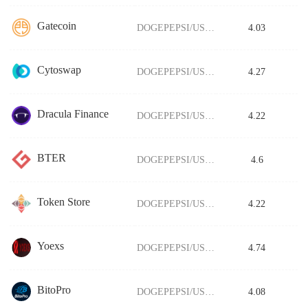
Gatecoin
DOGEPEPSI/USDT
4.03
Cytoswap
DOGEPEPSI/USDT
4.27
Dracula Finance
DOGEPEPSI/USDT
4.22
BTER
DOGEPEPSI/USDT
4.6
Token Store
DOGEPEPSI/USDT
4.22
Yoexs
DOGEPEPSI/USDT
4.74
BitoPro
DOGEPEPSI/USDT
4.08