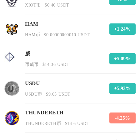
XIOT币
$0.46 USDT
HAM
+1.24%
HAM币
$0.00000000010 USDT
威
+5.09%
币威币
$14.36 USDT
USDU
+5.93%
USDU币
$9.05 USDT
THUNDERETH
-4.25%
THUNDERETH币
$14.6 USDT