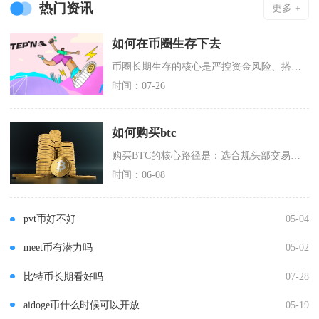
热门资讯
更多 +
如何在币圈生存下去
币圈长期生存的核心是严控资金风险、搭建完整资产防护体系、建立独立项目研判逻辑，放弃短期暴富
时间：07-26
如何购买btc
购买BTC的核心路径是：选合规头部交易所→完成KYC认证→通过C2C用人民币买USDT→划
时间：06-08
pvt币好不好
05-04
meet币有潜力吗
05-02
比特币长期看好吗
07-28
aidoge币什么时候可以开放
05-19