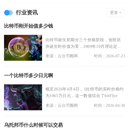
行业资讯
更多 +
比特币刚开始值多少钱
比特币诞生初期分三个价格阶段，创世区
块诞生时价值为零，2009年10月理论定价
单枚约0.0
来源：云台币圈网
时间：2026-07-23
一个比特币多少日元啊
截至2026年4月4日，1比特币的实时价格约
为1065万日元，这一数值综合了bitFlye
来源：云台币圈网
时间：2026-04-30
乌托邦币什么时候可以交易