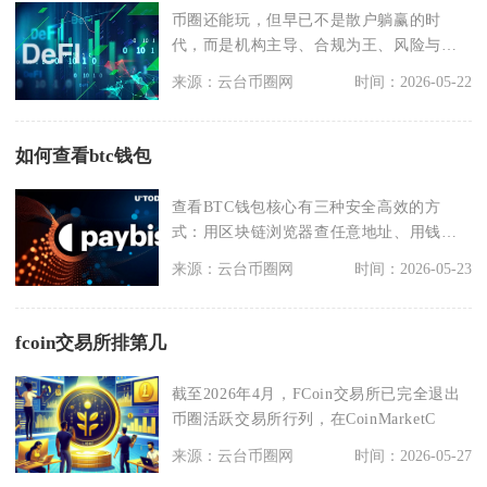
币圈还能玩，但早已不是散户躺赢的时
代，而是机构主导、合规为王、风险与机
会并存的结构性市场，
来源：云台币圈网
时间：2026-05-22
如何查看btc钱包
查看BTC钱包核心有三种安全高效的方
式：用区块链浏览器查任意地址、用钱包
客户端查自有资产、
来源：云台币圈网
时间：2026-05-23
fcoin交易所排第几
截至2026年4月，FCoin交易所已完全退出
币圈活跃交易所行列，在CoinMarketC
来源：云台币圈网
时间：2026-05-27