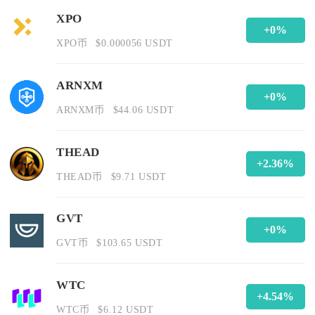
XPO
+0%
XPO币
$0.000056 USDT
ARNXM
+0%
ARNXM币
$44.06 USDT
THEAD
+2.36%
THEAD币
$9.71 USDT
GVT
+0%
GVT币
$103.65 USDT
WTC
+4.54%
WTC币
$6.12 USDT