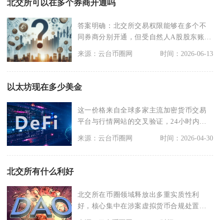
北交所可以在多个券商开通吗
答案明确：北交所交易权限能够在多个不
同券商分别开通，但受自然人A股股东账户
3户开户上限约束
来源：云台币圈网
时间：2026-06-13
以太坊现在多少美金
这一价格来自全球多家主流加密货币交易
平台与行情网站的交叉验证，24小时内价
格微跌0.11%
来源：云台币圈网
时间：2026-04-30
北交所有什么利好
北交所在币圈领域释放出多重实质性利
好，核心集中在涉案虚拟货币合规处置、
RWA实物资产代币化