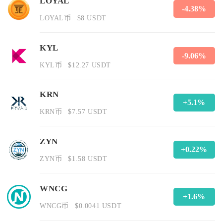
LOYAL
-4.38%
LOYAL币
$8 USDT
KYL
-9.06%
KYL币
$12.27 USDT
KRN
+5.1%
KRN币
$7.57 USDT
ZYN
+0.22%
ZYN币
$1.58 USDT
WNCG
+1.6%
WNCG币
$0.0041 USDT