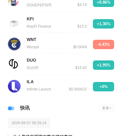
+8.86%
$4.74
DOGEPEPSI币
KFI
+1.36%
KlayFi Finance
$15.3
WNT
-4.43%
Wicrypt
$0.0049
DUO
+1.95%
$15.82
DUO币
ILA
+0%
Infinite Launch
$0.000022
快讯
更多+
2026-08-07 08:28:14