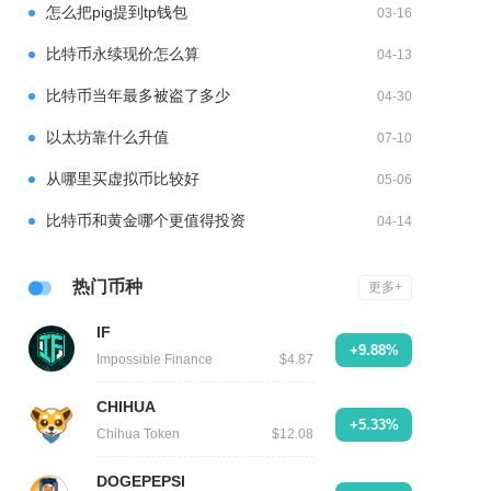
怎么把pig提到tp钱包
03-16
比特币永续现价怎么算
04-13
比特币当年最多被盗了多少
04-30
以太坊靠什么升值
07-10
从哪里买虚拟币比较好
05-06
比特币和黄金哪个更值得投资
04-14
热门币种
更多+
IF
+9.88%
Impossible Finance
$4.87
CHIHUA
+5.33%
Chihua Token
$12.08
DOGEPEPSI