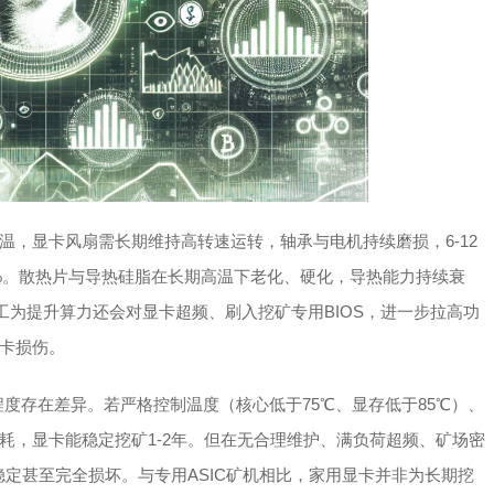
温，显卡风扇需长期维持高转速运转，轴承与电机持续磨损，6-12
0%。散热片与导热硅脂在长期高温下老化、硬化，导热能力持续衰
工为提升算力还会对显卡超频、刷入挖矿专用BIOS，进一步拉高功
卡损伤。
度存在差异。若严格控制温度（核心低于75℃、显存低于85℃）、
耗，显卡能稳定挖矿1-2年。但在无合理维护、满负荷超频、矿场密
稳定甚至完全损坏。与专用ASIC矿机相比，家用显卡并非为长期挖