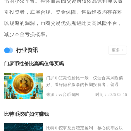
书的小众平台。整体而言im交易所仅依靠营销噱头吸
引投资者，底层合规、资金保障、售后维权均存在难
以规避的漏洞，币圈交易优先规避此类高风险平台，
减少本金亏损概率。
行业资讯
更多 +
门罗币性价比高吗值得买吗
门罗币短期性价比一般，仅适合高风险偏
好、看好隐私叙事的长期投资者，普通投
资者不建议买入。门
来源：云台币圈网
时间：2026-05-16
比特币挖矿如何赚钱
比特币挖矿想要稳定盈利，核心依靠区块