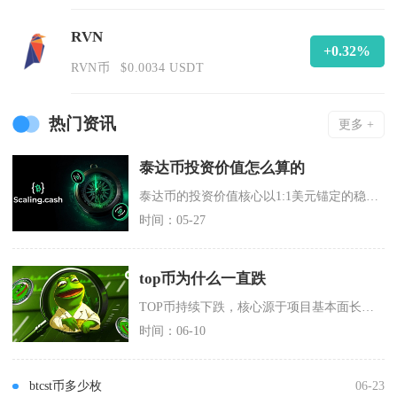
RVN
+0.32%
RVN币
$0.0034 USDT
热门资讯
更多 +
泰达币投资价值怎么算的
泰达币的投资价值核心以1:1美元锚定的稳定性为基础，主要通过储备资产安全性、流动性溢价、生
时间：05-27
top币为什么一直跌
TOP币持续下跌，核心源于项目基本面长期停滞、代币解锁抛压沉重、市场流动性枯竭、宏观环境与
时间：06-10
btcst币多少枚
06-23