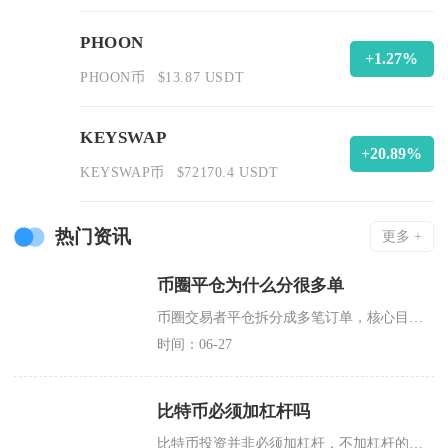
PHOON
+1.27%
PHOON币
$13.87 USDT
KEYSWAP
+20.89%
KEYSWAP币
$72170.4 USDT
热门资讯
更多 +
币圈平仓为什么分很多单
币圈交易者平仓拆分成多笔订单，核心目的是压低成交滑点、分层锁定利润、规避大额砸盘带来的行情
时间：06-27
比特币必须加杠杆吗
比特币投资并非必须加杠杆，不加杠杆的现货交易才是普通投资者长期盈利、规避归零风险的最优选择