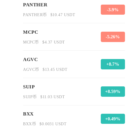
PANTHER
-3.9%
PANTHER币
$10.47 USDT
MCPC
-5.26%
MCPC币
$4.37 USDT
AGVC
+8.7%
AGVC币
$13.45 USDT
SUIP
+8.59%
SUIP币
$11.03 USDT
BXX
+0.49%
BXX币
$0.0031 USDT