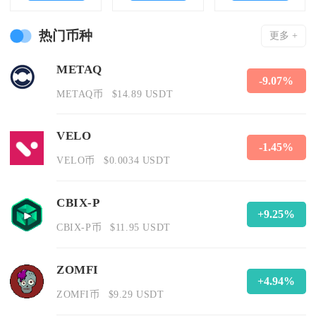
热门币种
更多 +
METAQ
-9.07%
METAQ币
$14.89 USDT
VELO
-1.45%
VELO币
$0.0034 USDT
CBIX-P
+9.25%
CBIX-P币
$11.95 USDT
ZOMFI
+4.94%
ZOMFI币
$9.29 USDT