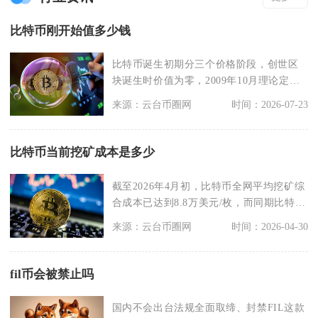
比特币刚开始值多少钱
比特币诞生初期分三个价格阶段，创世区
块诞生时价值为零，2009年10月理论定价
单枚约0.0
来源：云台币圈网
时间：2026-07-23
比特币当前挖矿成本是多少
截至2026年4月初，比特币全网平均挖矿综
合成本已达到8.8万美元/枚，而同期比特币
现货价
来源：云台币圈网
时间：2026-04-30
fil币会被禁止吗
国内不会出台法规全面取缔、封禁FIL这款