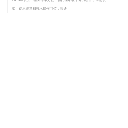
2015年以太币整体非常好挖，但门槛不在于算力硬件，而是认
知、信息渠道和技术操作门槛，普通