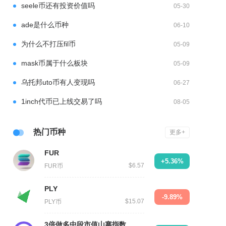
seele币还有投资价值吗
05-30
ade是什么币种
06-10
为什么不打压fil币
05-09
mask币属于什么板块
05-09
乌托邦uto币有人变现吗
06-27
1inch代币已上线交易了吗
08-05
热门币种
更多+
FUR
+5.36%
$6.57
FUR币
PLY
-9.89%
$15.07
PLY币
3倍做多中段市值山寨指数