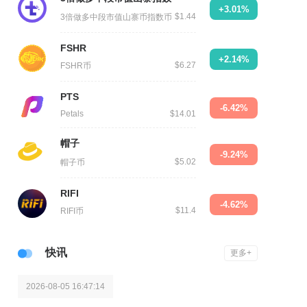
+3.01%
$1.44
3倍做多中段市值山寨币指数币
FSHR
+2.14%
$6.27
FSHR币
PTS
-6.42%
Petals
$14.01
帽子
-9.24%
$5.02
帽子币
RIFI
-4.62%
$11.4
RIFI币
快讯
更多+
2026-08-05 16:47:14