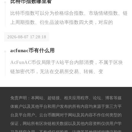
比特币指数哪里看
比特币指数可以分为价格综合指数、市场情绪指数、链
上周期指数、衍生品波动率指数四大类，对应的
2026-08-07 17:28:18
acfunac币有什么用
AcFunAC币仅局限于A站平台内部消费，不属于区块
链加密代币，无法在交易所交易、转账、变
免责声明：本网站、超链接、相关应用程序、论坛、博客等媒
体账户以及其他平台和用户发布的所有内容均来源于第三方平
台及平台用户。云台币圈网对于网站及其内容不作任何类型的
保证，网站所有区块链相关数据以及其他内容资料仅供用户学
习及研究之用，不构成任何投资、法律等其他领域的建议和依