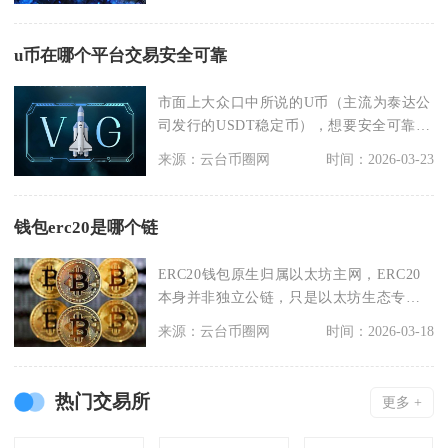
u币在哪个平台交易安全可靠
市面上大众口中所说的U币（主流为泰达公
司发行的USDT稳定币），想要安全可靠交
易，优先选择
来源：云台币圈网
时间：2026-03-23
钱包erc20是哪个链
ERC20钱包原生归属以太坊主网，ERC20
本身并非独立公链，只是以太坊生态专属
的同质化代
来源：云台币圈网
时间：2026-03-18
热门交易所
更多 +