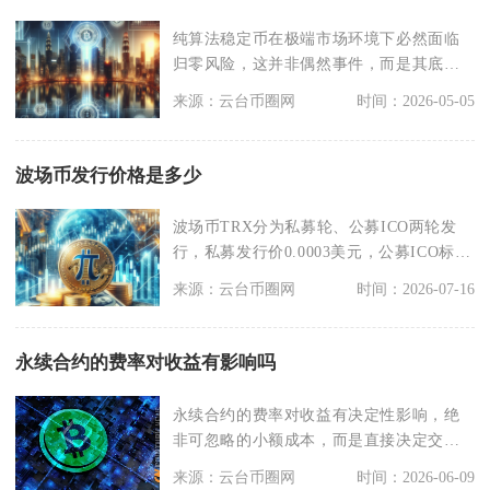
纯算法稳定币在极端市场环境下必然面临
归零风险，这并非偶然事件，而是其底层
机制存在的致命缺陷
来源：云台币圈网
时间：2026-05-05
波场币发行价格是多少
波场币TRX分为私募轮、公募ICO两轮发
行，私募发行价0.0003美元，公募ICO标准
发行
来源：云台币圈网
时间：2026-07-16
永续合约的费率对收益有影响吗
永续合约的费率对收益有决定性影响，绝
非可忽略的小额成本，而是直接决定交易
盈亏的核心变量，尤
来源：云台币圈网
时间：2026-06-09