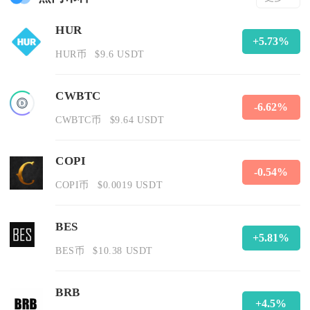
HUR
+5.73%
HUR币
$9.6 USDT
CWBTC
-6.62%
CWBTC币
$9.64 USDT
COPI
-0.54%
COPI币
$0.0019 USDT
BES
+5.81%
BES币
$10.38 USDT
BRB
+4.5%